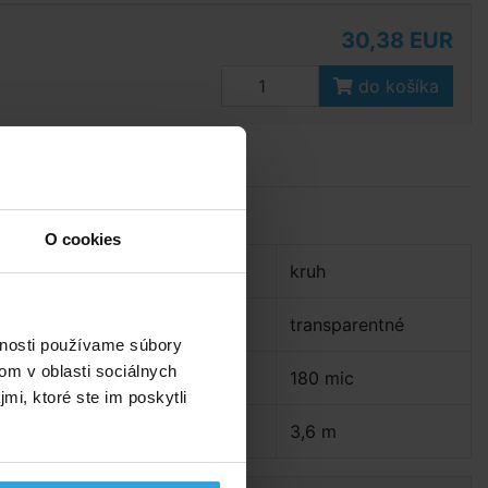
30,38 EUR
do košíka
Parametry
O cookies
Tvar:
kruh
Farba:
transparentné
­
vnosti používame súbory
om v oblasti sociálnych
Hrúbka:
180 mic
mi, ktoré ste im poskytli
Priemer plachty:
3,6 m
a