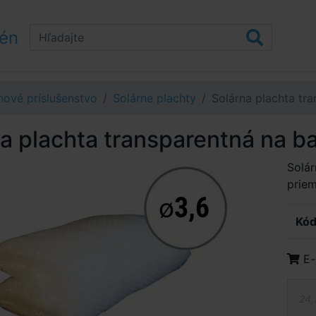
zén
ové príslušenstvo
Solárne plachty
Solárna plachta tr
a plachta transparentná na 
Solár
prie
Kód
E-
24,