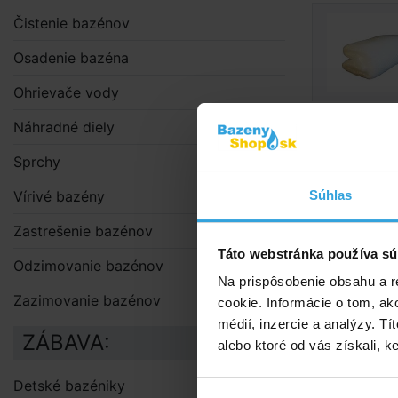
Čistenie bazénov
Osadenie bazéna
Ohrievače vody
Náhradné diely
Podrobný 
Sprchy
Podrobn
Vírivé bazény
Súhlas
Bublinková s
Zastrešenie bazénov
teplotu, čias
Táto webstránka používa sú
Odzimovanie bazénov
Solárna plac
Na prispôsobenie obsahu a r
nej fólie.
Zazimovanie bazénov
cookie. Informácie o tom, ak
Použitie
médií, inzercie a analýzy. Tí
ZÁBAVA:
alebo ktoré od vás získali, ke
Plachtu
chemick
Detské bazéniky
solárny