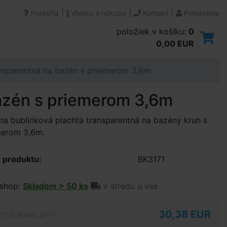
|
|
|
Poradňa
Všetko o nákupe
Kontakt
Prihlásenie
položiek v košíku:
0
0,00 EUR
ansparentná na bazén s priemerom 3,6m
bazén s priemerom 3,6m
na bublinková plachta transparentná na bazény kruh s
merom 3,6m.
 produktu:
BK3171
shop:
Skladom > 50 ks
v stredu u vás
30,38 EUR
70 EUR bez DPH