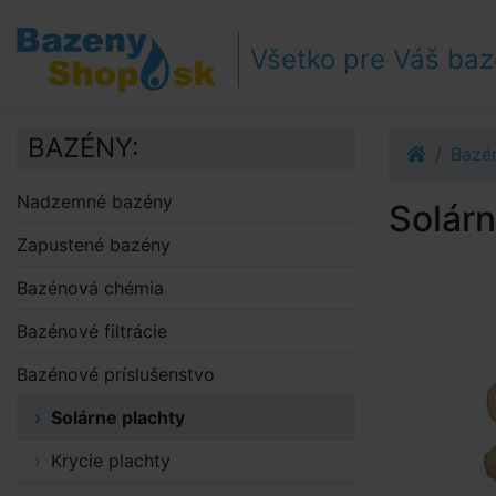
Prejsť k navigácii
Prejsť na obsah
Všetko pre Váš ba
Prejsť k bočnému stĺpci
Klávesové skratky
BAZÉNY:
Bazén
Nadzemné bazény
Solárn
Zapustené bazény
Bazénová chémia
Bazénové filtrácie
Bazénové príslušenstvo
Solárne plachty
Krycie plachty