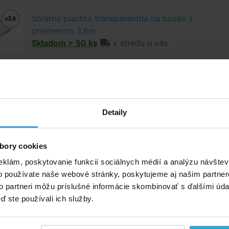
Solárna plachta transparentná na bazén s
priemerom 3,6m
Skladom > 50 ks
v stredu u vás
popis
ý popis
Detaily
olárna plachta pláva na hladine, ohrieva vodu a udržuje
točne kryje proti spadu nečistôt.
bory cookies
hta je vyrobená z bublinkovej polyetylénovej tepelnoizolač
eklám, poskytovanie funkcií sociálnych médií a analýzu návšte
o používate naše webové stránky, poskytujeme aj našim partner
to partneri môžu príslušné informácie skombinovať s ďalšími údaj
ď ste používali ich služby.
 umiestňujte na hladinu iba keď je bazénová voda riadne
y upravená podľa hodnôt v technickej špecifikácii použiti
ch plachiet.