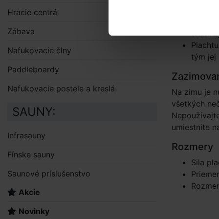
Solárnu
Hracie centrá
voľne p
Zábava
šošovky
Plachtu
Nafukovacie člny
tým jej
Paddleboardy
Zazimova
Nafukovacie postele a kreslá
Na zimu je n
všetkých neč
SAUNY:
Nepoužívajte
umiestnite 
Infrasauny
Rozmery
Fínske sauny
Sila pl
Saunové príslušenstvo
Prieme
Rozmer
Akcie
Novinky