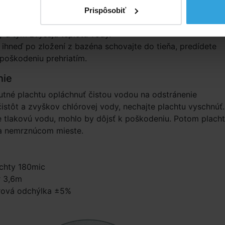
 plachtu vždy umiestňujte bublinkami smerom dole, tak ab
Prispôsobiť
lávala na hladine. Bublinky pôsobia pri slnečnom žiarení ak
 a tým zvyšujú teplotu vody.
 ihneď po zložení z bazéna schovajte do tieňa, predídete
 poškodeniu prehriatím.
nie
utné plachtu opláchnuť čistou vodou na odstránenie
istôt a zvyškov chlórovej vody, nechajte plachtu vyschnúť.
 tlakovú vodu, mohlo by dôjsť k poškodeniu. Potom plach
na nemrznúcom mieste.
achty 180mic
r 3,6m
ová odchýlka ±5%