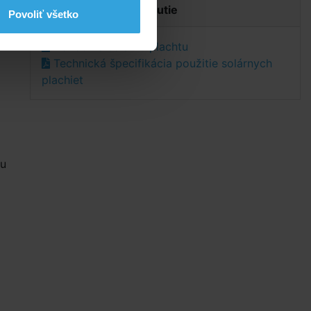
Dokumenty na stiahnutie
y
Povoliť všetko
o
Návod na solárnu plachtu
Technická špecifikácia použitie solárnych
plachiet
tu