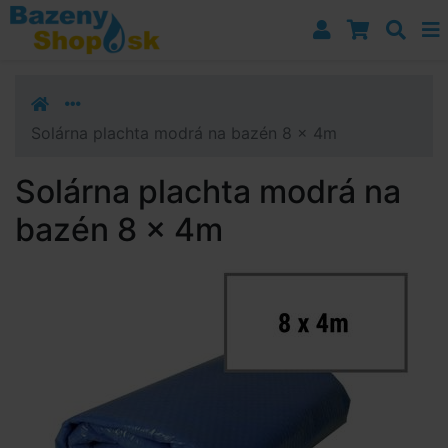
Prejsť k navigácii
Prejsť na obsah
Prejsť k bočnému stĺpci
Klávesové skratky
Solárna plachta modrá na bazén 8 x 4m
Solárna plachta modrá na
bazén 8 x 4m