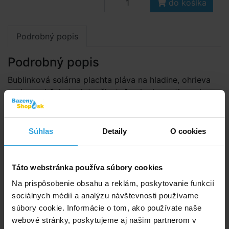
do košíka
Podrobný popis
Podrobný popis
Bublinková solárna plachta pláva na hladine, ohrieva
vodu a udržuje teplotu, čiastočne kryje proti spadu
nečistôt.
Solárna plachta je vyrobená z bublinkovej
Súhlas
Detaily
O cookies
polyetylénovej tepelnoizolač­nej fólie.
Použitie
Táto webstránka používa súbory cookies
Plachtu umiestňujte na hladinu iba keď je
Na prispôsobenie obsahu a reklám, poskytovanie funkcií
bazénová voda riadne chemicky upravená podľa
sociálnych médií a analýzu návštevnosti používame
hodnôt v technickej špecifikácii použitia
súbory cookie. Informácie o tom, ako používate naše
solárnych plachiet.
webové stránky, poskytujeme aj našim partnerom v
Solárnu plachtu vždy umiestňujte bublinkami