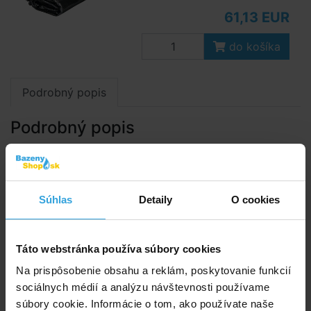
61,13 EUR
do košíka
Podrobný popis
Podrobný popis
Bublinková solárna plachta pláva na hladine, ohrieva
vodu a udržuje teplotu, čiastočne kryje proti spadu
nečistôt.
Súhlas
Detaily
O cookies
Solárna plachta je vyrobená z bublinkovej
polyetylénovej tepelnoizolač­nej fólie.
Táto webstránka používa súbory cookies
Použitie
Na prispôsobenie obsahu a reklám, poskytovanie funkcií
Plachtu umiestňujte na hladinu iba keď je
sociálnych médií a analýzu návštevnosti používame
bazénová voda riadne chemicky upravená podľa
súbory cookie. Informácie o tom, ako používate naše