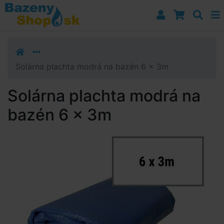
Prejsť k navigácii
Prejsť na obsah
Prejsť k bočnému stĺpci
Klávesové skratky
Solárna plachta modrá na bazén 6 x 3m
Solárna plachta modrá na
bazén 6 x 3m