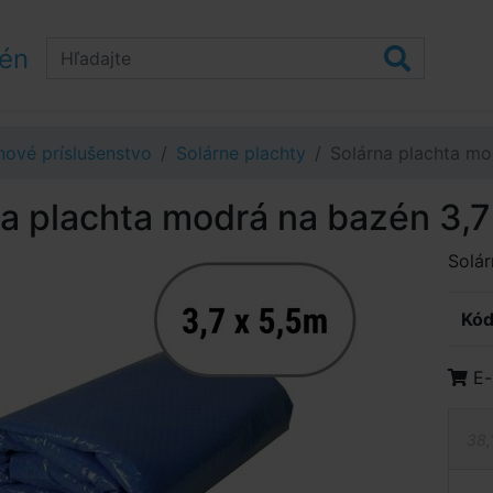
zén
ové príslušenstvo
Solárne plachty
Solárna plachta mo
a plachta modrá na bazén 3,7
Solár
Kód
E-
38,