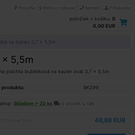
|
|
|
Poradňa
Všetko o nákupe
Kontakt
Prihlásenie
položiek v košíku:
0
0,00 EUR
drá na bazén 3,7 x 5,5m
 x 5,5m
na plachta bublinková na bazén ovál 3,7 x 5,5m
 produktu:
BK299
shop:
Skladom > 20 ks
v utorok u vás
46,88 EUR
11 EUR bez DPH