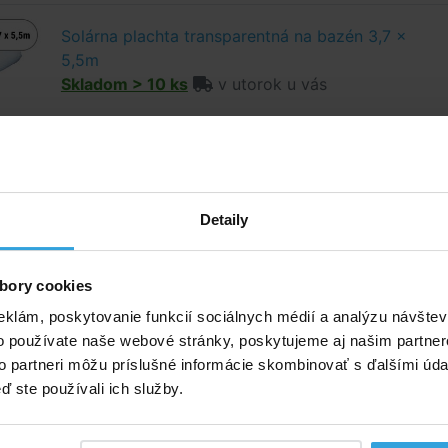
Solárna plachta transparentná na bazén 3,7 x
5,5m
Skladom > 10 ks
v utorok u vás
popis
ý popis
Detaily
olárna plachta pláva na hladine, ohrieva vodu a udržuje
točne kryje proti spadu nečistôt.
bory cookies
hta je vyrobená z bublinkovej polyetylénovej tepelnoizolač
eklám, poskytovanie funkcií sociálnych médií a analýzu návšte
o používate naše webové stránky, poskytujeme aj našim partner
to partneri môžu príslušné informácie skombinovať s ďalšími údaj
ď ste používali ich služby.
 umiestňujte na hladinu iba keď je bazénová voda riadne
y upravená podľa hodnôt v technickej špecifikácii použiti
ch plachiet.