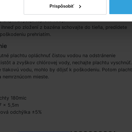
 plachtu vždy umiestňujte bublinkami smerom dole, tak ab
Prispôsobiť
lávala na hladine. Bublinky pôsobia pri slnečnom žiarení ak
 a tým zvyšujú teplotu vody.
 ihneď po zložení z bazéna schovajte do tieňa, predídete
 poškodeniu prehriatím.
nie
utné plachtu opláchnuť čistou vodou na odstránenie
istôt a zvyškov chlórovej vody, nechajte plachtu vyschnúť.
 tlakovú vodu, mohlo by dôjsť k poškodeniu. Potom plach
na nemrznúcom mieste.
achty 180mic
7 × 5,5m
ová odchýlka ±5%