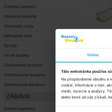
Čistenie bazénov
Osadenie bazéna
Ohrievače vody
Náhradné diely
Podrobný 
Sprchy
Podrobn
Vírivé bazény
Súhlas
Bublinková s
Zastrešenie bazénov
teplotu, čias
Táto webstránka používa sú
Odzimovanie bazénov
Solárna plac
Na prispôsobenie obsahu a r
nej fólie.
Zazimovanie bazénov
cookie. Informácie o tom, ak
Použitie
médií, inzercie a analýzy. Tí
ZÁBAVA:
alebo ktoré od vás získali, ke
Plachtu
chemick
Detské bazéniky
solárny