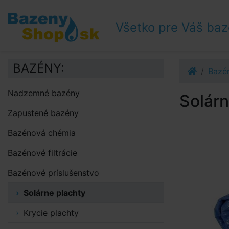
Prejsť k navigácii
Prejsť na obsah
Všetko pre Váš ba
Prejsť k bočnému stĺpci
Klávesové skratky
BAZÉNY:
Bazén
Nadzemné bazény
Solárn
Zapustené bazény
Bazénová chémia
Bazénové filtrácie
Bazénové príslušenstvo
Solárne plachty
Krycie plachty