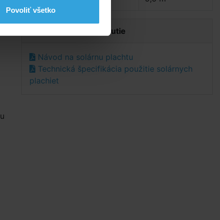
y
Povoliť všetko
o
Dokumenty na stiahnutie
Návod na solárnu plachtu
Technická špecifikácia použitie solárnych
plachiet
tu