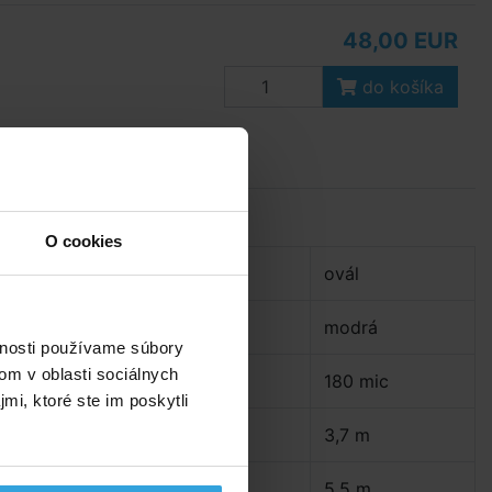
48,00 EUR
do košíka
Parametry
O cookies
Tvar:
ovál
Farba:
modrá
­
vnosti používame súbory
om v oblasti sociálnych
Hrúbka:
180 mic
mi, ktoré ste im poskytli
Šírka plachty:
3,7 m
a
Dĺžka plachty:
5,5 m