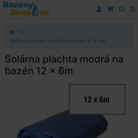
Prejsť k navigácii
Prejsť na obsah
Prejsť k bočnému stĺpci
Klávesové skratky
Solárna plachta modrá na bazén 12 x 6m
Solárna plachta modrá na
bazén 12 x 6m