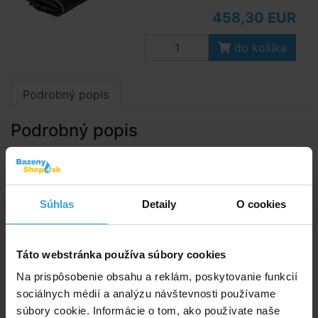
458,30 EUR
do košíka
Podrobný popis
Podrobný popis
Bublinková solárna plachta pláva na hladine, ohrieva
vodu a udržuje teplotu, čiastočne kryje proti spadu
nečistôt.
Súhlas
Detaily
O cookies
Solárna plachta je vyrobená z bublinkovej
polyetylénovej tepelnoizolač­nej fólie.
Táto webstránka používa súbory cookies
Použitie
Na prispôsobenie obsahu a reklám, poskytovanie funkcií
Plachtu umiestňujte na hladinu iba keď je
sociálnych médií a analýzu návštevnosti používame
bazénová voda riadne chemicky upravená podľa
súbory cookie. Informácie o tom, ako používate naše