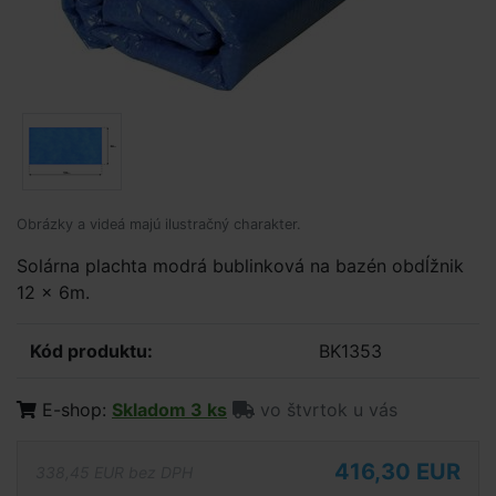
Obrázky a videá majú ilustračný charakter.
Solárna plachta modrá bublinková na bazén obdĺžnik
12 x 6m.
Kód produktu:
BK1353
E-shop:
Skladom 3 ks
vo štvrtok u vás
416,30 EUR
338,45 EUR bez DPH