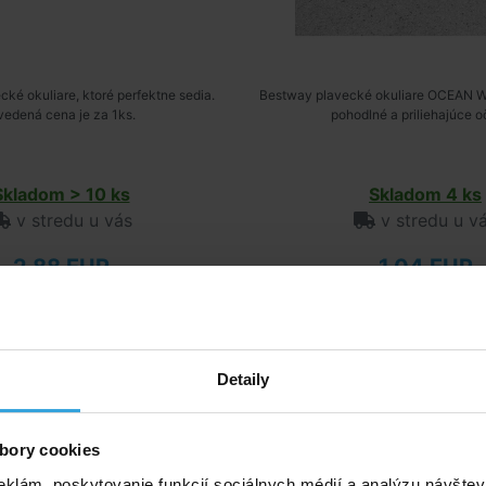
ké okuliare, ktoré perfektne sedia.
Bestway plavecké okuliare OCEAN 
edená cena je za 1ks.
pohodlné a priliehajúce o
Skladom > 10 ks
Skladom 4 ks
v stredu u vás
v stredu u v
2,88 EUR
1,04 EUR
do košíka
do košíka
9 Sada upchávky do uší +
INTEX 55611 Okuliare plav
Detaily
nosný klip
bory cookies
eklám, poskytovanie funkcií sociálnych médií a analýzu návšte