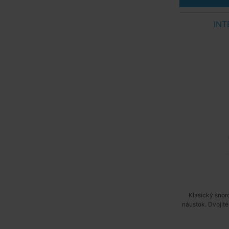
INT
Klasický šnor
náustok. Dvojité