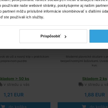
o používate naše webové stránky, poskytujeme aj našim partner
to partneri môžu príslušné informácie skombinovať s ďalšími údaj
ď ste používali ich služby.
Prispôsobiť
ok do uší a nosný klip v praktickom
Moderné plavecké okuliare s p
prepravnom puzdre
bezpečnostnými šošovkami. Uveden
kus.
Skladom > 50 ks
Skladom 2 ks
v stredu u vás
v stredu u v
1,21 EUR
1,88 EUR
do košíka
do košíka