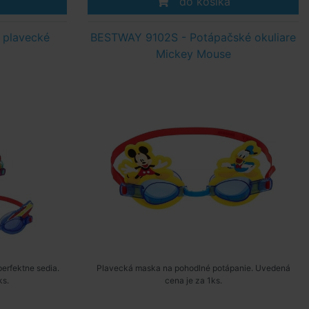
do košíka
 plavecké
BESTWAY 9102S - Potápačské okuliare
Mickey Mouse
perfektne sedia.
Plavecká maska na pohodlné potápanie. Uvedená
ks.
cena je za 1ks.