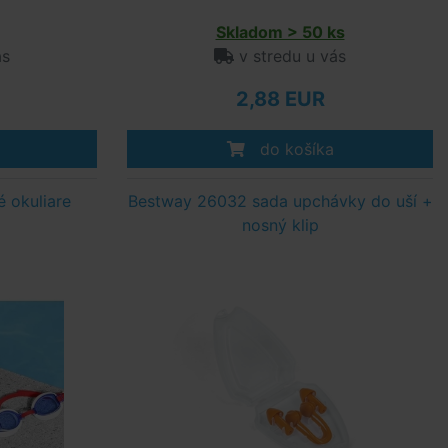
Skladom > 50 ks
ás
v stredu u vás
2,88 EUR
do košíka
 okuliare
Bestway 26032 sada upchávky do uší +
nosný klip