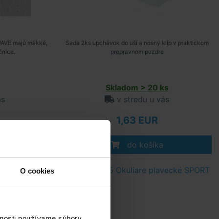
WAVE majú mäkké,
Sada 2ks upchávok do uší a nosný klip v praktickom
čnice.
prepravnom puzdre
Skladom > 20 ks
ás
v stredu u vás
1,63 EUR
do košíka
ecké junior
INTEX 55685 Okuliare plavecké SPORT
O cookies
vnosti používame súbory