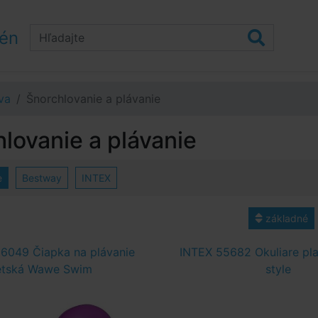
zén
va
Šnorchlovanie a plávanie
lovanie a plávanie
e
Bestway
INTEX
základné
6049 Čiapka na plávanie
INTEX 55682 Okuliare pl
etská Wawe Swim
style