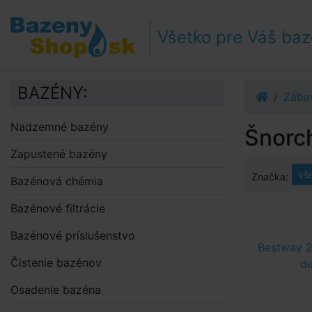
Prejsť k navigácii
Prejsť na obsah
Všetko pre Váš ba
Prejsť k bočnému stĺpci
Klávesové skratky
BAZÉNY:
Zába
Nadzemné bazény
Šnorch
Zapustené bazény
vš
Značka:
Bazénová chémia
Bazénové filtrácie
Bazénové príslušenstvo
Bestway 2
Čistenie bazénov
d
Osadenie bazéna