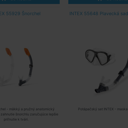
EX 55929 Šnorchel
INTEX 55648 Plavecká sad
chel - mäkký a pružný anatomický
Potápačský set INTEX - maska 
 zahnutie šnorchlu zaručujúce lepšie
priľnutie k tvári.