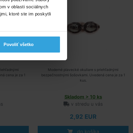
om v oblasti sociálnych
mi, ktoré ste im poskytli
Povoliť všetko
riehľadnými
Moderné plavecké okuliare s priehľadnými
á cena je za 1
bezpečnostnými šošovkami. Uvedená cena je za 1
kus.
Skladom > 10 ks
ás
v stredu u vás
2,92 EUR
do košíka