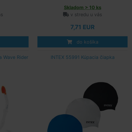
Skladom > 10 ks
ás
v stredu u vás
7,71 EUR
do košíka
a Wave Rider
INTEX 55991 Kúpacia čiapka