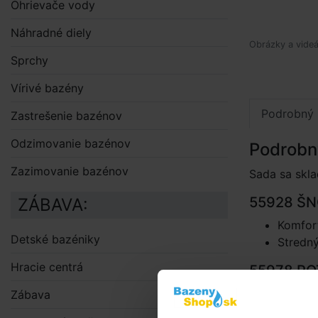
Ohrievače vody
Náhradné diely
Obrázky a videá
Sprchy
Vírivé bazény
Podrobný 
Zastrešenie bazénov
Odzimovanie bazénov
Podrobn
Zazimovanie bazénov
Sada sa skla
55928 Š
ZÁBAVA:
Komfor
Detské bazéniky
Stredný
Hracie centrá
55978 PO
Bezpeč
Zábava
Rámček