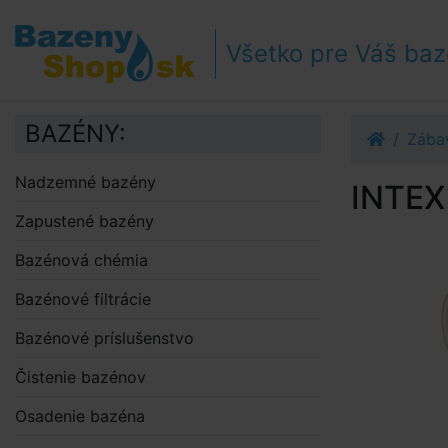
Prejsť k navigácii
Prejsť na obsah
Všetko pre Váš ba
Prejsť k bočnému stĺpci
Klávesové skratky
BAZÉNY:
Zába
Nadzemné bazény
INTEX
Zapustené bazény
Bazénová chémia
Bazénové filtrácie
Bazénové príslušenstvo
Čistenie bazénov
Osadenie bazéna