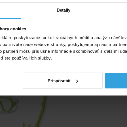
.
 proti ultrafialovému žiareniu a proti zahmlievaniu
Detaily
i od 8 rokov.
ná pre deti od 8 rokov vždy pod dohľadom dospelej osoby
bory cookies
eklám, poskytovanie funkcií sociálnych médií a analýzu návšte
ívne produkty
o používate naše webové stránky, poskytujeme aj našim partner
to partneri môžu príslušné informácie skombinovať s ďalšími údaj
 Plavecká sada Adventurer
ď ste používali ich služby.
Prispôsobiť