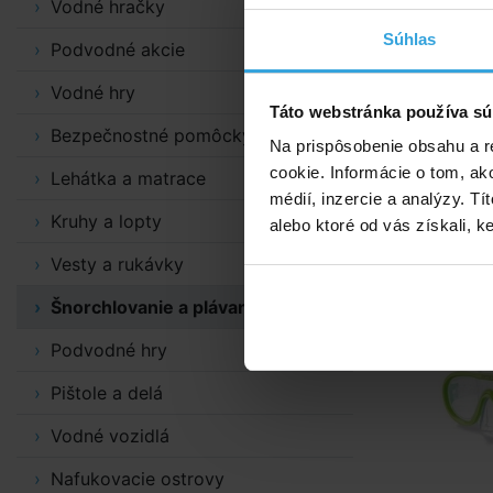
Vodné hračky
na tvári
Ochrana
Súhlas
Podvodné akcie
Pre det
Vodné hry
Sada je urče
Táto webstránka používa sú
Bezpečnostné pomôcky
Na prispôsobenie obsahu a r
Alternat
cookie. Informácie o tom, ak
Lehátka a matrace
médií, inzercie a analýzy. Tí
Kruhy a lopty
INTEX 55642
alebo ktoré od vás získali, ke
Vesty a rukávky
Šnorchlovanie a plávanie
Podvodné hry
Pištole a delá
Vodné vozidlá
Nafukovacie ostrovy