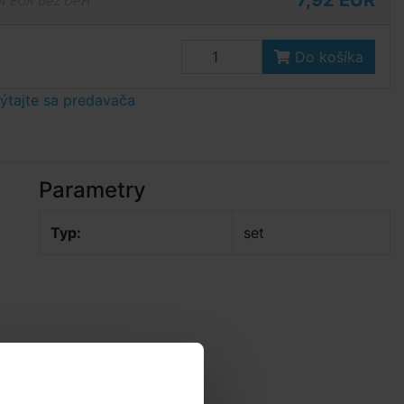
7,92 EUR
4 EUR bez DPH
Do košíka
tajte sa predavača
Parametry
Typ:
set