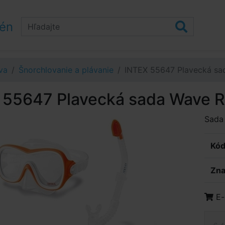
zén
va
Šnorchlovanie a plávanie
INTEX 55647 Plavecká sa
 55647 Plavecká sada Wave R
Sada 
Kód
Zna
E-