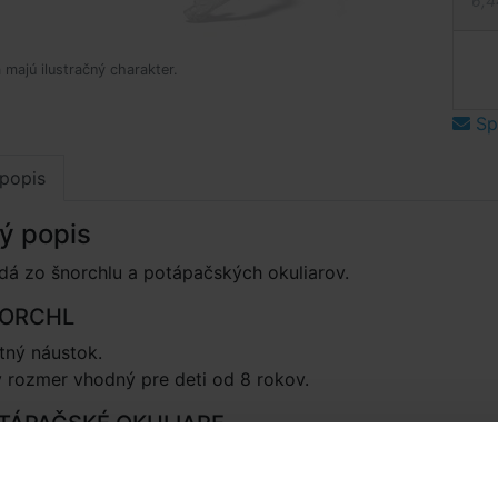
6,4
 majú ilustračný charakter.
Spý
popis
ý popis
dá zo šnorchlu a potápačských okuliarov.
NORCHL
tný náustok.
 rozmer vhodný pre deti od 8 rokov.
TÁPAČSKÉ OKULIARE
né polykarbonátové šošovky.
y z mäkkej gumy, vďaka ktorým okuliare pohodlne sedia