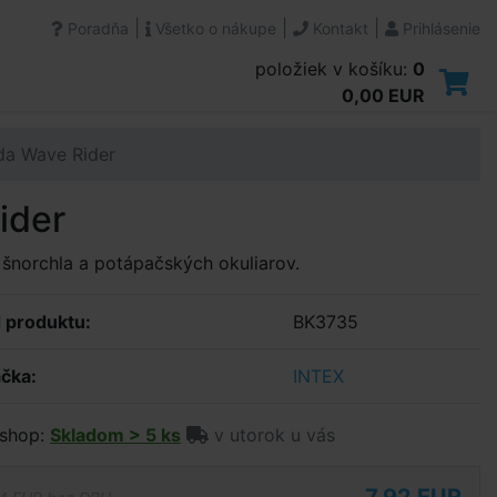
|
|
|
Poradňa
Všetko o nákupe
Kontakt
Prihlásenie
položiek v košíku:
0
0,00 EUR
da Wave Rider
ider
šnorchla a potápačských okuliarov.
 produktu:
BK3735
čka:
INTEX
shop:
Skladom > 5 ks
v utorok u vás