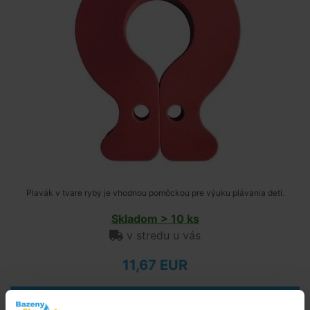
Plavák v tvare ryby je vhodnou pomôckou pre výuku plávania detí.
Skladom > 10 ks
v stredu u vás
11,67 EUR
do košíka