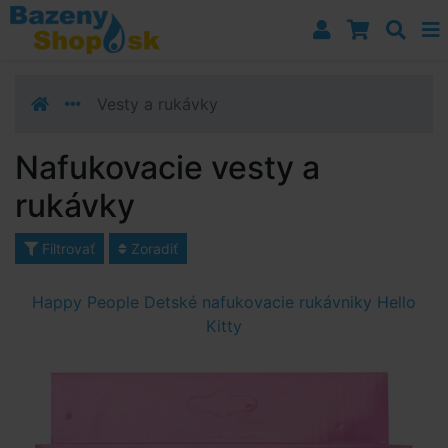
Prejsť k navigácii
Prejsť na obsah
Prejsť k bočnému stĺpci
Klávesové skratky
Vesty a rukávky
Nafukovacie vesty a
rukávky
Filtrovať
Zoradiť
Happy People Detské nafukovacie rukávniky Hello
Kitty