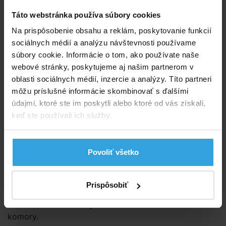
Nafukovacie detské rukávky s potlačou.
Táto webstránka používa súbory cookies
Na prispôsobenie obsahu a reklám, poskytovanie funkcií
Kód produktu:
BK2446
sociálnych médií a analýzu návštevnosti používame
súbory cookie. Informácie o tom, ako používate naše
Značka:
Bestway
webové stránky, poskytujeme aj našim partnerom v
oblasti sociálnych médií, inzercie a analýzy. Títo partneri
Dostupnost:
Prodej ukončen
môžu príslušné informácie skombinovať s ďalšími
údajmi, ktoré ste im poskytli alebo ktoré od vás získali,
Spýtajte sa predavača
keď ste používali ich služby.
Podrobný popis
Podrobný popis
Povoliť všetko
Nafukovacie rukávky pre deti od 3-6 rokov o veľkosti
cca
23 × 15 cm.
Prispôsobiť
Potlač želvička. Každý rukávček má dve vzduchové
komory.