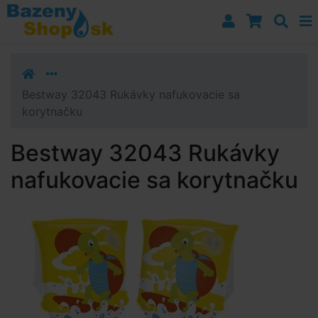
Prejsť k navigácii
Prejsť na obsah
Prejsť k bočnému stĺpci
Klávesové skratky
Bestway 32043 Rukávky nafukovacie sa
korytnačku
Bestway 32043 Rukávky
nafukovacie sa korytnačku