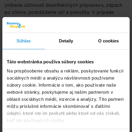
zníženie účinnosti dezinfekčných prípravkov, zápach
po chlóre, podráždenie očí a pokožky. V prípade
zníženia hodnoty pH pod 7,6 sa používa prípravok
Laguna – pH mínus.
Návod na použitie
Súhlas
Detaily
O cookies
Na zníženie hodnoty pH o 0,2 sa dávkuje 17 g/m3
vody (1 rovná polievková lyžica). Prípravok sa rozpustí
vo vode a prileje do bazéna pri zapnutom filtračnom
Táto webstránka používa súbory cookies
zariadení a zníži hodnotu pH. Kontrola pH sa musí
Na prispôsobenie obsahu a reklám, poskytovanie funkcií
vykonávať minimálne 1× týždenne pomocou
sociálnych médií a analýzu návštevnosti používame
testovacej súpravy.
súbory cookie. Informácie o tom, ako používate naše
webové stránky, poskytujeme aj našim partnerom v
Parametry
oblasti sociálnych médií, inzercie a analýzy. Títo partneri
môžu príslušné informácie skombinovať s ďalšími
Značka:
POOL-Lagúna
údajmi, ktoré ste im poskytli alebo ktoré od vás získali,
keď ste používali ich služby.
Dokumenty na stiahnutie