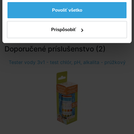
Povoliť všetko
Etiketa POOL pH mínus
Bezpečnostný list Pool-lagúna pH mínus
Bezpečnostný list Pool-lagúna pH mínus (SK)
Prispôsobiť
Doporučené príslušenstvo (2)
Tester vody 3v1 - test chlór, pH, alkalita - prúžkový