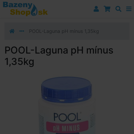
Prejsť k navigácii
Prejsť na obsah
Prejsť k bočnému stĺpci
Klávesové skratky
POOL-Laguna pH mínus 1,35kg
POOL-Laguna pH mínus
1,35kg