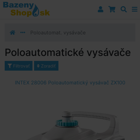
Prejsť k navigácii
Prejsť na obsah
Prejsť k bočnému stĺpci
Klávesové skratky
Poloautomat. vysávače
Poloautomatické vysávače
Filtrovať
Zoradiť
INTEX 28006 Poloautomatický vysávač ZX100