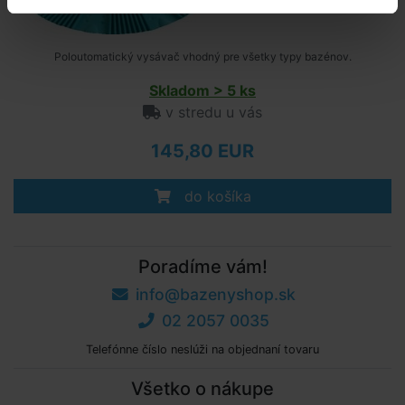
Poloutomatický vysávač vhodný pre všetky typy bazénov.
Skladom > 5 ks
v stredu u vás
145,80 EUR
do košíka
Poradíme vám!
info@bazenyshop.sk
02 2057 0035
Telefónne číslo neslúži na objednaní tovaru
Všetko o nákupe