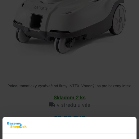
Poloautomatický vysávač od firmy INTEX. Vhodný iba pre bazény Intex.
Skladom 2 ks
v stredu u vás
62,08 EUR
do košíka