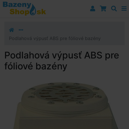
Prejsť k navigácii
Prejsť na obsah
Prejsť k bočnému stĺpci
Klávesové skratky
Podlahová výpusť ABS pre fóliové bazény
Podlahová výpusť ABS pre
fóliové bazény