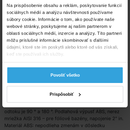
Dostupnost:
Na objednávku
Na prispôsobenie obsahu a reklám, poskytovanie funkcií
sociálnych médií a analýzu návštevnosti používame
Sledovať dostupnost
súbory cookie. Informácie o tom, ako používate naše
webové stránky, poskytujeme aj našim partnerom v
98,75 EUR
oblasti sociálnych médií, inzercie a analýzy. Títo partneri
80,28 EUR bez DPH
môžu príslušné informácie skombinovať s ďalšími
údajmi, ktoré ste im poskytli alebo ktoré od vás získali,
Do košíka
keď ste používali ich služby.
Spýtajte sa predavača
Povoliť všetko
Podrobný popis
Podrobný popis
Prispôsobiť
Pripojenie: R2"x2,5", 63mm pripojenie lepením. Smer
odtoku je 90 ° a 180 °. Podlahová výpusť ABS, nerez
mriežka AISI 316 – pre fóliové bazény, napojenie 2" in.
Materiál ABS: nepodlieha zmenám v dôsledku