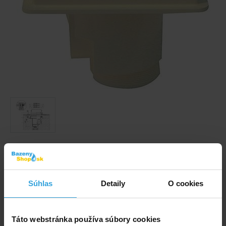
Obrázky a videá majú ilustračný charakter.
Podlahová výpusť ABS, nerez mriežka AISI 316 - pre
fóliové bazény, napojenie 2“ in.
Súhlas
Detaily
O cookies
Kód produktu:
BK1525
Táto webstránka používa súbory cookies