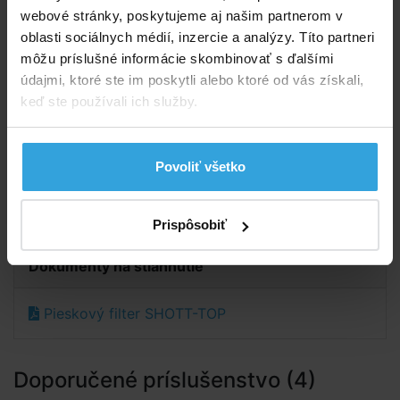
webové stránky, poskytujeme aj našim partnerom v
Obsah balenia
oblasti sociálnych médií, inzercie a analýzy. Títo partneri
Nádoba s ventilom a upínacou objímkou
môžu príslušné informácie skombinovať s ďalšími
Sací stred nádoby
údajmi, ktoré ste im poskytli alebo ktoré od vás získali,
3ks hadicových tŕňov na pripojenie hadíc
keď ste používali ich služby.
s priemerom 38mm
1ks záslepky
Manometer
Povoliť všetko
Súčasťou filtra nie je podstava pod nádobu je možné
ju dokúpiť zvlášť.
Prispôsobiť
Dokumenty na stiahnutie
Pieskový filter SHOTT-TOP
Doporučené príslušenstvo (4)