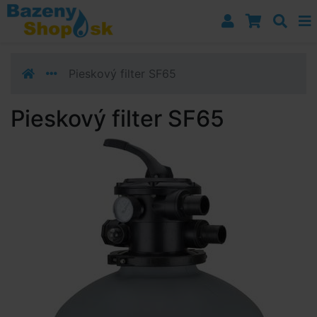
Prejsť k navigácii
Prejsť na obsah
Prejsť k bočnému stĺpci
Klávesové skratky
Pieskový filter SF65
Pieskový filter SF65