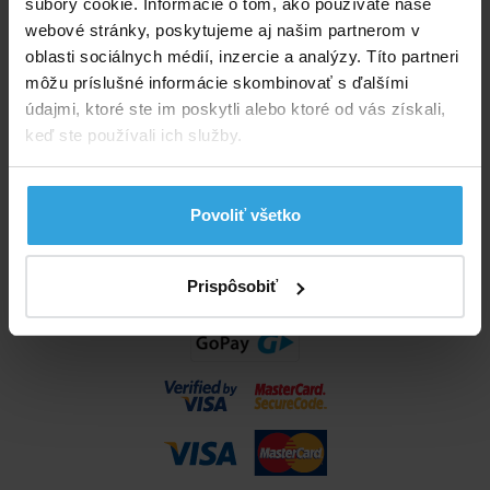
súbory cookie. Informácie o tom, ako používate naše
info@bazenyshop.sk
webové stránky, poskytujeme aj našim partnerom v
02 2057 0035
oblasti sociálnych médií, inzercie a analýzy. Títo partneri
môžu príslušné informácie skombinovať s ďalšími
Telefónne číslo neslúži na objednaní tovaru
údajmi, ktoré ste im poskytli alebo ktoré od vás získali,
Všetko o nákupe
keď ste používali ich služby.
Obchodné podmienky
Možnosti dopravy a platby
Povoliť všetko
Reklamácie
Odstúpenie od zmluvy
Nastavenia cookies
Prispôsobiť