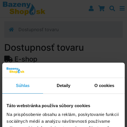
Prejsť k navigácii
Prejsť na obsah
Prejsť k bočnému stĺpci
Klávesové skratky
Dostupnosť tovaru
Dostupnosť tovaru
E-shop
Dostupnosť:
Skladom > 20 ks
Predpokladaný termín doručenia na vašu adresu alebo
Súhlas
Detaily
O cookies
výdajné miesto:
12.08.2026
Upozorňujeme, zo termín doručenia je orientačná a
môže sa zmeniť.
Táto webstránka používa súbory cookies
Na prispôsobenie obsahu a reklám, poskytovanie funkcií
sociálnych médií a analýzu návštevnosti používame
Poradíme vám!