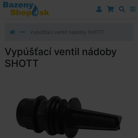
Prejsť k navigácii
Prejsť na obsah
Prejsť k bočnému stĺpci
Klávesové skratky
Vypúšťací ventil nádoby SHOTT
Vypúšťací ventil nádoby
SHOTT