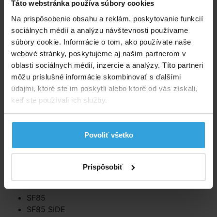
Táto webstránka používa súbory cookies
Na prispôsobenie obsahu a reklám, poskytovanie funkcií
Do košíka
sociálnych médií a analýzu návštevnosti používame
súbory cookie. Informácie o tom, ako používate naše
Spýtajte sa predavača
webové stránky, poskytujeme aj našim partnerom v
oblasti sociálnych médií, inzercie a analýzy. Títo partneri
Podrobný popis
môžu príslušné informácie skombinovať s ďalšími
údajmi, ktoré ste im poskytli alebo ktoré od vás získali,
Podrobný popis
keď ste používali ich služby.
Určené pre filtre značky Shott model:
SF15
Povoliť všetko
SF25
SF38
SF45
Prispôsobiť
SF60
SF65
SF85
SF85 SIDE