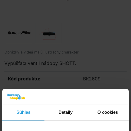
Obrázky a videá majú ilustračný charakter.
Vypúšťací ventil nádoby SHOTT.
Kód produktu:
BK2609
Značka:
Shott
E-shop:
Skladom > 20 ks
v stredu u vás
Súhlas
Detaily
O cookies
5,00 EUR
4,07 EUR bez DPH