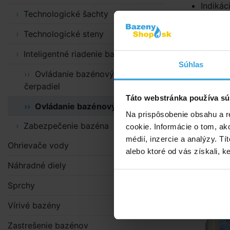
Indikác
Technologické šachty
Možnos
(Krok 5
Technologické steny
technické
Inteligentné riadenie bazénov
Súhlas
krytie 
Ovládanie bazénových
Nie je 
čerpadiel
Montáž
Táto webstránka používa sú
Ovládanie bazénových atrakcií
Piezoelektri
Na prispôsobenie obsahu a r
Zabezpečenie bazéna
cookie. Informácie o tom, ak
médií, inzercie a analýzy. Tí
Alternat
Ohrievače vody
alebo ktoré od vás získali, ke
Dotykové
Náhradné diely
p
Sprchy
Vírivé bazény
Zastrešenie bazénov