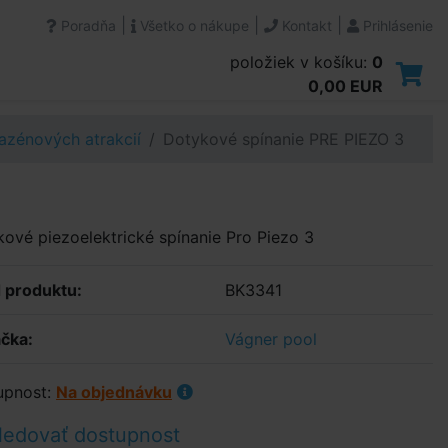
|
|
|
Poradňa
Všetko o nákupe
Kontakt
Prihlásenie
položiek v košíku:
0
0,00 EUR
azénových atrakcií
Dotykové spínanie PRE PIEZO 3
ové piezoelektrické spínanie Pro Piezo 3
 produktu:
BK3341
čka:
Vágner pool
upnost:
Na objednávku
ledovať dostupnost