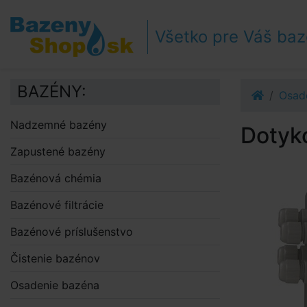
Prejsť k navigácii
Prejsť na obsah
Všetko pre Váš ba
Prejsť k bočnému stĺpci
Klávesové skratky
BAZÉNY:
Osad
Nadzemné bazény
Dotyk
Zapustené bazény
Bazénová chémia
Bazénové filtrácie
Bazénové príslušenstvo
Čistenie bazénov
Osadenie bazéna