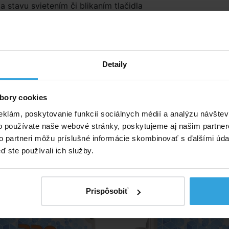
ia stavu svietením či blikaním tlačidla
ť nastavenia automatického vypnutia prvku za 5-35min
min)
 údaje
Detaily
IP56
osadené príjmačom diaľkového ovládania
 na stenu
bory cookies
cké tlačidlo nie je súčasťou balenia.
(možno dokúpiť zvlášť
eklám, poskytovanie funkcií sociálnych médií a analýzu návšte
o používate naše webové stránky, poskytujeme aj našim partner
to partneri môžu príslušné informácie skombinovať s ďalšími údaj
ívne produkty
ď ste používali ich služby.
 spínanie PRO PIEZO 3 s
Dotykové spínanie PRE
rijímačom pre DO
Prispôsobiť