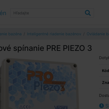
zén
enie bazéna
Inteligentné riadenie bazénov
Ovládanie b
ové spínanie PRE PIEZO 3
Dotyk
Kód
Zna
Dost
S