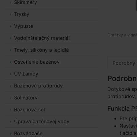
Skimmery
Trysky
Výpuste
Obrázky a videá
Vodoinštalačný materiál
Tmely, silikóny a lepidlá
Osvetlenie bazénov
Podrobný 
UV Lampy
Podrobn
Bazénové protiprúdy
Dotykové spí
protiprúdov,
Solinátory
Funkcia P
Bazénová soľ
Pre pri
Úprava bazénovej vody
Nastavi
tlačidla
Rozvádzače