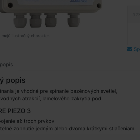
323
 majú ilustračný charakter.
Spý
popis
ý popis
nania je vhodné pre spínanie bazénových svetiel,
 vodných atrakcií, lamelového zakrytia pod.
RE PIEZO 3
pojenie až troch prvkov
teľné zopnutie jedným alebo dvoma krátkymi stlačeniami