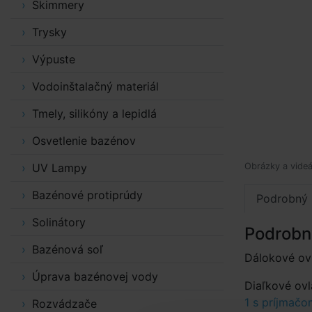
Skimmery
Trysky
Výpuste
Vodoinštalačný materiál
Tmely, silikóny a lepidlá
Osvetlenie bazénov
UV Lampy
Obrázky a videá
Bazénové protiprúdy
Podrobný 
Solinátory
Podrobn
Bazénová soľ
Dálokové ovl
Úprava bazénovej vody
Diaľkové ovl
1 s príjmač
Rozvádzače