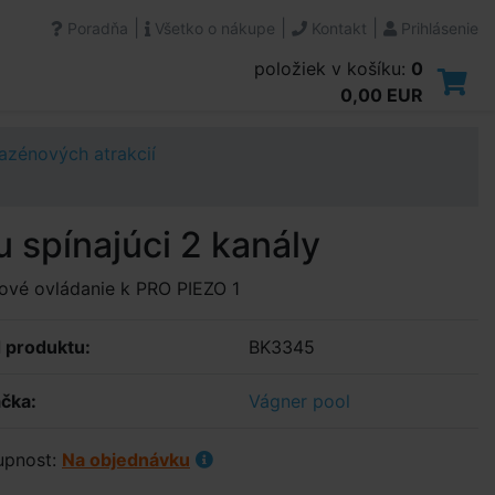
|
|
|
Poradňa
Všetko o nákupe
Kontakt
Prihlásenie
položiek v košíku:
0
0,00 EUR
azénových atrakcií
u spínajúci 2 kanály
ové ovládanie k PRO PIEZO 1
 produktu:
BK3345
čka:
Vágner pool
upnost:
Na objednávku