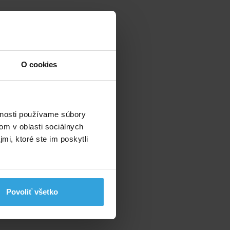
elač signálu
lov
O cookies
vnosti používame súbory
om v oblasti sociálnych
mi, ktoré ste im poskytli
Povoliť všetko
PIEZO 5