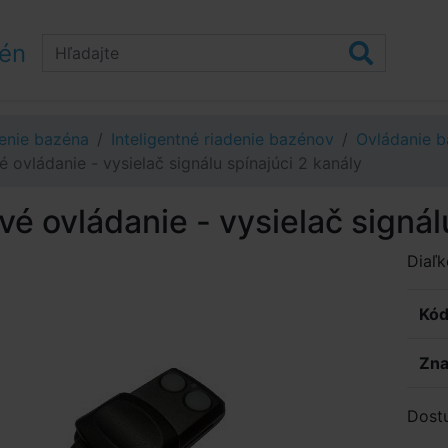
zén
enie bazéna
Inteligentné riadenie bazénov
Ovládanie b
é ovládanie - vysielač signálu spínajúci 2 kanály
vé ovládanie - vysielač signál
Diaľk
Kód
Zna
Dost