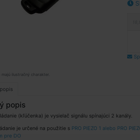
S
18,
Spý
 majú ilustračný charakter.
popis
ý popis
ádanie (kľúčenka) je vysielač signálu spínajúci 2 kanály.
ádanie je určené na použitie s
PRO PIEZO 1 alebo
PRO PIEZ
om pre DO