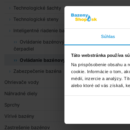
Technologické šachty
Alternat
Technologické steny
Diaľkové ov
Inteligentné riadenie bazénov
s
Súhlas
Ovládanie bazénových
čerpadiel
Táto webstránka používa sú
Ovládanie bazénových atrakcií
Na prispôsobenie obsahu a r
Zabezpečenie bazéna
cookie. Informácie o tom, ak
médií, inzercie a analýzy. Tí
Ohrievače vody
alebo ktoré od vás získali, ke
Náhradné diely
Sprchy
Vírivé bazény
Diaľko
Zastrešenie bazénov