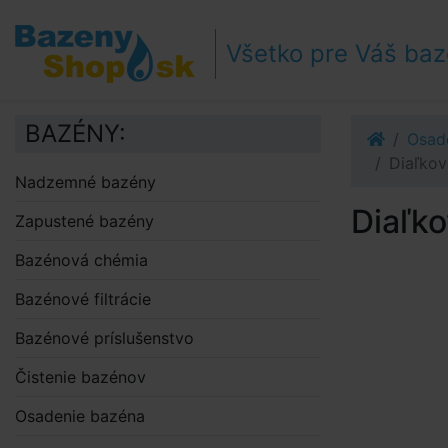
Prejsť k navigácii
Prejsť na obsah
Všetko pre Váš ba
Prejsť k bočnému stĺpci
Klávesové skratky
BAZÉNY:
Osad
Diaľkov
Nadzemné bazény
Diaľko
Zapustené bazény
Bazénová chémia
Bazénové filtrácie
Bazénové príslušenstvo
Čistenie bazénov
Osadenie bazéna