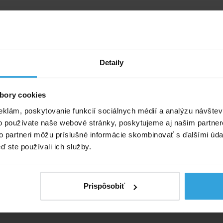
ívne produkty
ládanie - vysielač signálu
Diaľkové ovládanie - vysi
pínajúci 4 kanály
spínajúci 6 kaná
Detaily
bory cookies
eklám, poskytovanie funkcií sociálnych médií a analýzu návšte
o používate naše webové stránky, poskytujeme aj našim partner
to partneri môžu príslušné informácie skombinovať s ďalšími údaj
ď ste používali ich služby.
Prispôsobiť
vé ovládanie k PRO PIEZO 3
Diaľkové ovládanie k PRO 