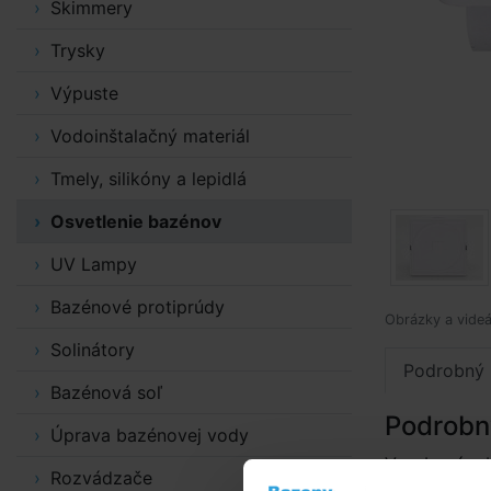
Skimmery
Trysky
Výpuste
Vodoinštalačný materiál
Tmely, silikóny a lepidlá
Osvetlenie bazénov
UV Lampy
Bazénové protiprúdy
Obrázky a videá
Solinátory
Podrobný 
Bazénová soľ
Podrobn
Úprava bazénovej vody
Vyrobená z b
Rozvádzače
spojka so zá