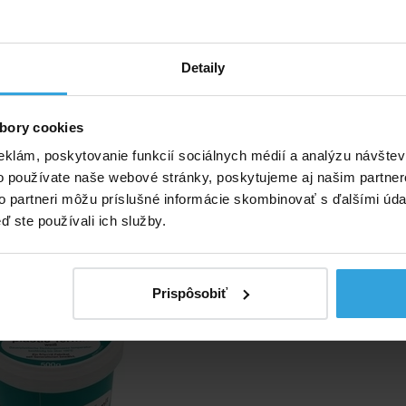
apnutie s poistkou.
Detaily
3 × 9,5cm
bory cookies
né príslušenstvo (1)
eklám, poskytovanie funkcií sociálnych médií a analýzu návšte
o používate naše webové stránky, poskytujeme aj našim partner
cia hmota pre káblové
to partneri môžu príslušné informácie skombinovať s ďalšími údaj
ovacia krabica 0,5kg
ď ste používali ich služby.
Prispôsobiť