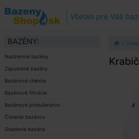
Prejsť k navigácii
Prejsť na obsah
Všetko pre Váš ba
Prejsť k bočnému stĺpci
Klávesové skratky
BAZÉNY:
Osad
Nadzemné bazény
Krabi
Zapustené bazény
Bazénová chémia
Bazénové filtrácie
Bazénové príslušenstvo
Čistenie bazénov
Osadenie bazéna