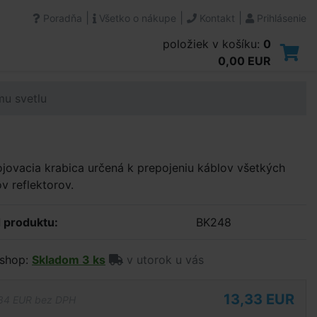
|
|
|
Poradňa
Všetko o nákupe
Kontakt
Prihlásenie
položiek v košíku:
0
0,00 EUR
u svetlu
jovacia krabica určená k prepojeniu káblov všetkých
v reflektorov.
 produktu:
BK248
shop:
Skladom 3 ks
v utorok u vás
13,33 EUR
84 EUR bez DPH