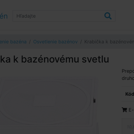
zén
enie bazéna
Osvetlenie bazénov
Krabička k bazénovém
čka k bazénovému svetlu
Prepo
druho
Kód
E-
10,