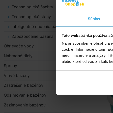
Technologické šachty
Veko na zakl
Technologické steny
Súhlas
Rozmery
Inteligentné riadenie bazénov
13 × 1
Táto webstránka používa sú
Zabezpečenie bazéna
Doporuče
Na prispôsobenie obsahu a r
Ohrievače vody
cookie. Informácie o tom, ak
Zalieva
Náhradné diely
médií, inzercie a analýzy. Tí
prepoj
alebo ktoré od vás získali, ke
Sprchy
Vírivé bazény
Zastrešenie bazénov
Odzimovanie bazénov
Zazimovanie bazénov