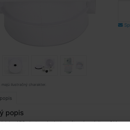
Spý
 majú ilustračný charakter.
popis
ý popis
ieleho ABS plastu, pripojenie vnútorným závitom 3/4 „,
vitmi 3/4“ a M25.