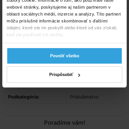
súbory cookie. Informácie o tom, ako používate naše
webové stránky, poskytujeme aj našim partnerom v
Spýtajte sa predavača
oblasti sociálnych médií, inzercie a analýzy. Títo partneri
môžu príslušné informácie skombinovať s ďalšími
Podrobný popis
údajmi, ktoré ste im poskytli alebo ktoré od vás získali,
keď ste používali ich služby.
Podrobný popis
Spojka-ochrana pri napojení káblov.
Povoliť všetko
Vhodné pre káble do priemeru 15mm
Celková dĺžka spojky je 16cm
Prispôsobiť
Parametry
Podkategória:
Príslušenstvo
Poradíme vám!