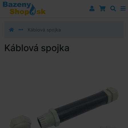
Prejsť k navigácii
Prejsť na obsah
Prejsť k bočnému stĺpci
Klávesové skratky
Káblová spojka
Káblová spojka