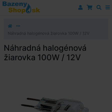
Prejsť k navigácii
Prejsť na obsah
Prejsť k bočnému stĺpci
Klávesové skratky
Náhradná halogénová žiarovka 100W / 12V
Náhradná halogénová
žiarovka 100W / 12V