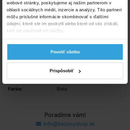
webové stránky, poskytujeme aj našim partnerom v
Podrobný popis
oblasti sociálnych médií, inzercie a analýzy. Títo partneri
môžu príslušné informácie skombinovať s ďalšími
Podrobný popis
údajmi, ktoré ste im poskytli alebo ktoré od vás získali,
keď ste používali ich služby.
Životnosť žiarovka cca 4000hodín.
Parametry
Povoliť všetko
Podkategória:
Žiarovky
Prispôsobiť
Pre bazény:
Nadzemné | Zapustené
Farba:
Biela
Poradíme vám!
info@bazenyshop.sk