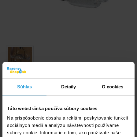
Obrázky a videá majú ilustračný charakter.
Súhlas
Detaily
O cookies
Iba náhradná žiarovka bez telesa.
Kód produktu:
BK791
Táto webstránka používa súbory cookies
Na prispôsobenie obsahu a reklám, poskytovanie funkcií
Dostupnost:
Prodej ukončen
sociálnych médií a analýzu návštevnosti používame
Spýtajte sa predavača
súbory cookie. Informácie o tom, ako používate naše