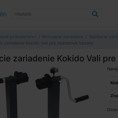
zén
ové príslušenstvo
Rolovacie zariadenie
Navíjacie zari
ie zariadenie Kokido Vali pre nadzemné bazény
cie zariadenie Kokido Vali p
Navíj
Kód
Zna
Dost