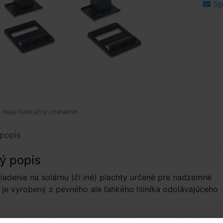
Spý
 majú ilustračný charakter.
popis
ý popis
riadenie na solárnu (či iné) plachty určené pre nadzemné
je vyrobený z pevného ale ľahkého hliníka odolávajúceho
íslušenstvo: úchyty pre upevnenie do dreveného
či