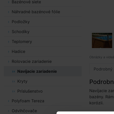
Bazénové siete
Náhradné bazénové fólie
Podložky
Schodíky
Teplomery
Hadice
Obrázky a videá
Rolovacie zariadenie
Podrobný 
Navíjacie zariadenie
Podrobn
Kryty
Navíjacie za
Príslušenstvo
bazény. Rám 
Polyfoam Tereza
korózii.
Odvlhčovače
Obsahuje pr