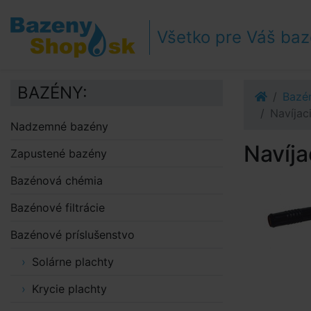
Prejsť k navigácii
Prejsť na obsah
Všetko pre Váš ba
Prejsť k bočnému stĺpci
Klávesové skratky
BAZÉNY:
Bazén
Navíjac
Nadzemné bazény
Navíja
Zapustené bazény
Bazénová chémia
Bazénové filtrácie
Bazénové príslušenstvo
Solárne plachty
Krycie plachty