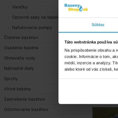
kovového rám
Vaničky
Navíjací tel
Opravné sady na lepenie
úchyty na up
Súhlas
Nafukovacie pumpy
Jednoduchá 
Čistenie bazénov
Táto webstránka používa sú
Určené
pre 
Osadenie bazéna
Na prispôsobenie obsahu a r
Toto rolovac
cookie. Informácie o tom, ak
Ohrievače vody
médií, inzercie a analýzy. Tí
Alternat
Náhradné diely
alebo ktoré od vás získali, ke
Sprchy
Rolovacie
Vírivé bazény
Zastrešenie bazénov
Odzimovanie bazénov