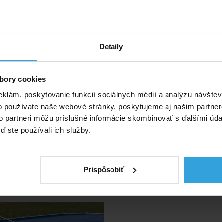
u bazéna a navíjací teleskopická tyč rola.
eskopická tyč rola má po celej dĺžke drážku pre jazdca-
evnenie plachty.
Detaily
manipulácia. Ľahko sa demontuje,
idete ak sa kúpať.
bory cookies
bazény do šírky 5,5 m.
eklám, poskytovanie funkcií sociálnych médií a analýzu návšte
ie zariadenie nie je určené pre bazény zo
slanú vodu.
o používate naše webové stránky, poskytujeme aj našim partner
to partneri môžu príslušné informácie skombinovať s ďalšími údaj
ívne produkty
ď ste používali ich služby.
 zariadenie pre nadzemné
bazény
Prispôsobiť