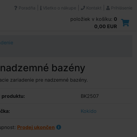
|
|
|
Poradňa
Všetko o nákupe
Kontakt
Prihlásenie
položiek v košíku:
0
0,00 EUR
adenie
re nadzemné bazény
acie zariadenie pre nadzemné bazény.
 produktu:
BK2507
čka:
Kokido
upnost:
Prodej ukončen