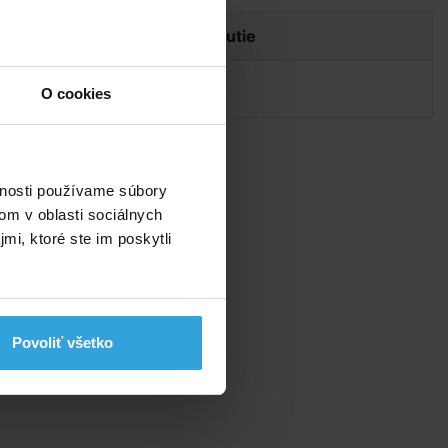
Dokumenty na stiahnutie
Návod na rolo Vali
O cookies
vnosti používame súbory
om v oblasti sociálnych
mi, ktoré ste im poskytli
Povoliť všetko