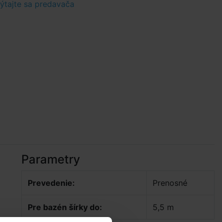
tajte sa predavača
Parametry
Prevedenie:
Prenosné
Pre bazén šírky do:
5,5 m