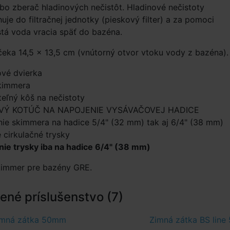
bo zberač hladinových nečistôt. Hladinové nečistoty
uje do filtračnej jednotky (pieskový filter) a za pomoci
istá voda vracia späť do bazéna.
eka 14,5 × 13,5 cm (vnútorný otvor vtoku vody z bazéna).
ové dvierka
kimmera
eľný kôš na nečistoty
VÝ KOTÚČ NA NAPOJENIE VYSÁVAČOVEJ HADICE
nie skimmera na hadice 5/4" (32 mm) tak aj 6/4" (38 mm)
 cirkulačné trysky
nie trysky iba na hadice 6/4" (38 mm)
skimmer pre bazény GRE.
né príslušenstvo (7)
imná zátka 50mm
Zimná zátka BS lin