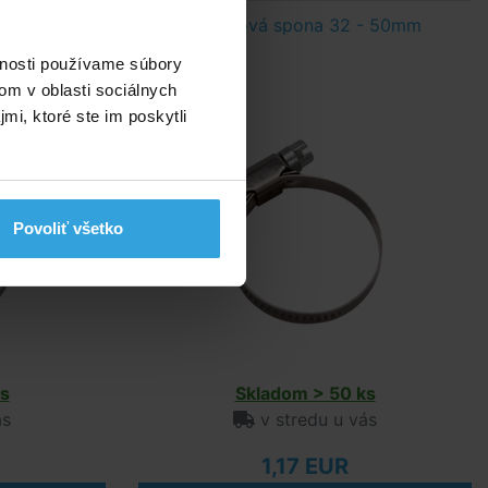
- 40mm
Hadicová spona 32 - 50mm
vnosti používame súbory
om v oblasti sociálnych
mi, ktoré ste im poskytli
Povoliť všetko
s
Skladom > 50 ks
ás
v stredu u vás
1,17 EUR