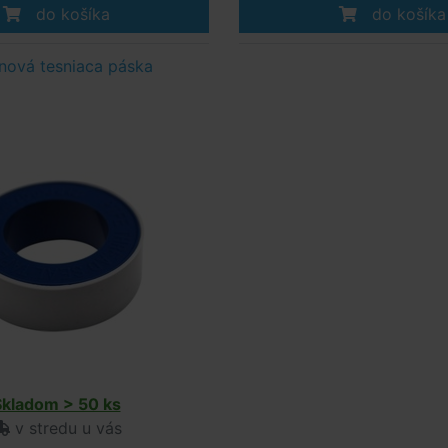
do košíka
do košíka
nová tesniaca páska
Skladom > 50 ks
v stredu u vás