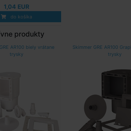
1,04 EUR
do košíka
ívne produkty
GRE AR100 biely vrátane
Skimmer GRE AR100 Graph
trysky
trysky