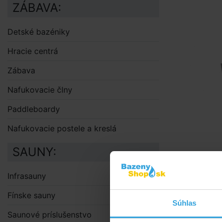
ZÁBAVA:
Detské bazéniky
Hracie centrá
Zábava
Nafukovacie člny
Paddleboardy
Nafukovacie postele a kreslá
SAUNY:
Infrasauny
Fínske sauny
Súhlas
Saunové príslušenstvo