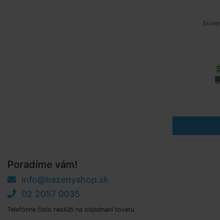
Skimme
Poradíme vám!
info@bazenyshop.sk
02 2057 0035
Telefónne číslo neslúži na objednaní tovaru