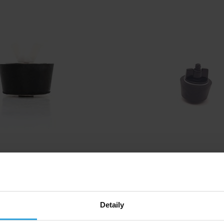
Skladom > 20 ks
Skladom > 20 k
v stredu u vás
v stredu u v
6,67 EUR
4,17 EUR
Detaily
do košíka
do košíka