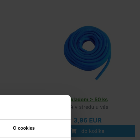
s
Skladom > 50 ks
ás
v stredu u vás
3,96 EUR
O cookies
do košíka