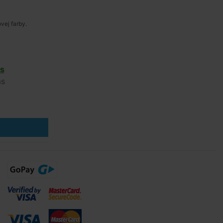
ej farby.
s
ás