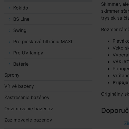
Skimmer, ale
Kokido
skimmer sťah
trysiek sa č
BS Line
Rozmer rámč
Swing
Plavák
Pre pieskovú filtráciu MAXI
Veko s
Pre UV lampy
Vyberat
VÁKUO
Batérie
Pripoje
Sprchy
Vrátane
Pripoje
Vírivé bazény
Originálny 
Zastrešenie bazénov
Odzimovanie bazénov
Doporuče
Zazimovanie bazénov
Z