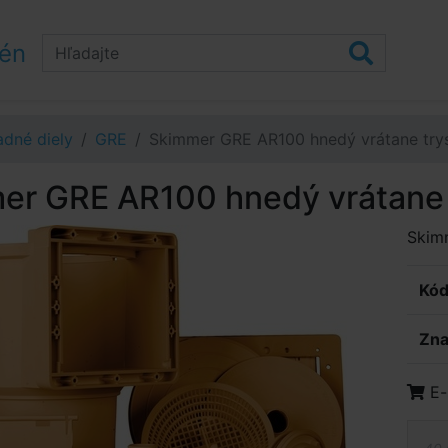
zén
dné diely
GRE
Skimmer GRE AR100 hnedý vrátane try
er GRE AR100 hnedý vrátane 
Skim
Kód
Zna
E-