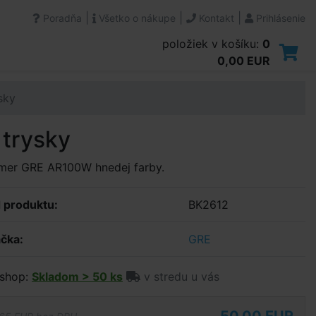
|
|
|
Poradňa
Všetko o nákupe
Kontakt
Prihlásenie
položiek v košíku:
0
0,00 EUR
sky
trysky
mer GRE AR100W hnedej farby.
 produktu:
BK2612
čka:
GRE
shop:
Skladom > 50 ks
v stredu u vás