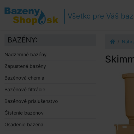
Prejsť k navigácii
Prejsť na obsah
Všetko pre Váš ba
Prejsť k bočnému stĺpci
Klávesové skratky
BAZÉNY:
Náhra
Nadzemné bazény
Skimm
Zapustené bazény
Bazénová chémia
Bazénové filtrácie
Bazénové príslušenstvo
Čistenie bazénov
Osadenie bazéna