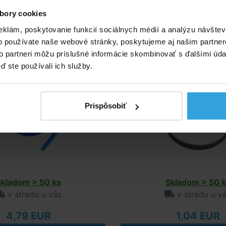
vá hadica modrá 38mm
Hadicová spona 25 
bory cookies
eklám, poskytovanie funkcií sociálnych médií a analýzu návšte
o používate naše webové stránky, poskytujeme aj našim partner
to partneri môžu príslušné informácie skombinovať s ďalšími údaj
ď ste používali ich služby.
Prispôsobiť
Skladom > 50 ks
Skladom > 50 k
v stredu u vás
v stredu u v
4,79 EUR
1,04 EUR