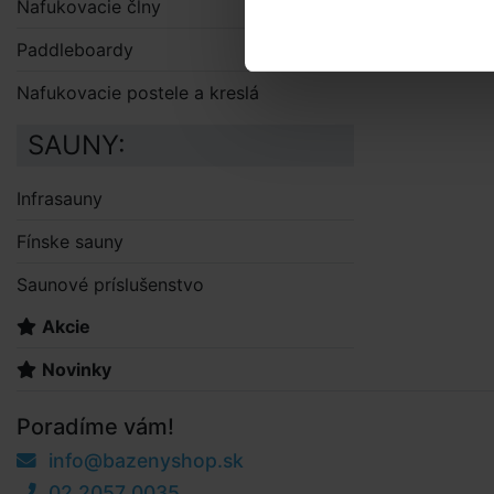
Nafukovacie člny
Paddleboardy
Nafukovacie postele a kreslá
SAUNY:
Infrasauny
Fínske sauny
Saunové príslušenstvo
Akcie
Novinky
Poradíme vám!
info@bazenyshop.sk
02 2057 0035