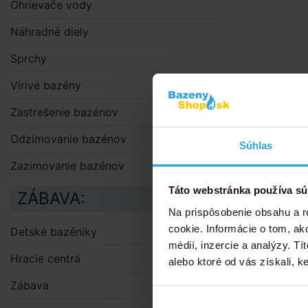
Ohrievače vody
Náhradné diely
Sprchy
Vírivé bazény
Zastrešenie bazénov
Odzimovanie bazénov
Súhlas
Zazimovanie bazénov
Táto webstránka používa sú
ZÁBAVA:
Na prispôsobenie obsahu a r
cookie. Informácie o tom, ak
Detské bazéniky
médií, inzercie a analýzy. Tí
Hracie centrá
alebo ktoré od vás získali, ke
Zábava