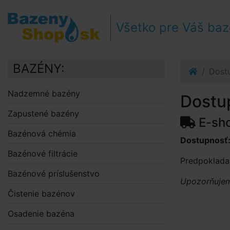
Prejsť k navigácii
Prejsť na obsah
Všetko pre Váš ba
Prejsť k bočnému stĺpci
Klávesové skratky
BAZÉNY:
Dost
Nadzemné bazény
Dostu
Zapustené bazény
E-sh
Bazénová chémia
Dostupnosť
Bazénové filtrácie
Predpoklada
Bazénové príslušenstvo
Upozorňujeme
Čistenie bazénov
Osadenie bazéna