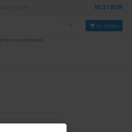
10,21 EUR
0 EUR bez DPH
Do košíka
tajte sa predavača