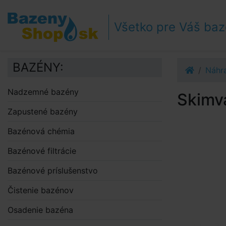
Prejsť k navigácii
Prejsť na obsah
Všetko pre Váš ba
Prejsť k bočnému stĺpci
Klávesové skratky
BAZÉNY:
Náhra
Nadzemné bazény
Skimv
Zapustené bazény
Bazénová chémia
Bazénové filtrácie
Bazénové príslušenstvo
Čistenie bazénov
Osadenie bazéna