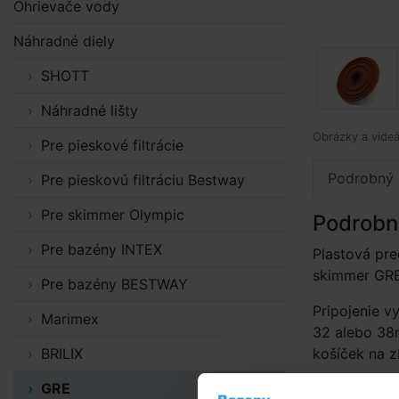
Ohrievače vody
Náhradné diely
SHOTT
Náhradné lišty
Obrázky a videá
Pre pieskové filtrácie
Podrobný 
Pre pieskovú filtráciu Bestway
Pre skimmer Olympic
Podrobn
Pre bazény INTEX
Plastová pr
skimmer GRE
Pre bazény BESTWAY
Pripojenie 
Marimex
32 alebo 38
BRILIX
košíček na z
GRE