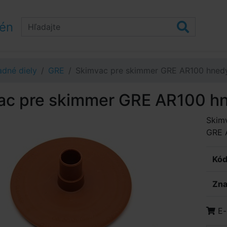
zén
dné diely
GRE
Skimvac pre skimmer GRE AR100 hned
ac pre skimmer GRE AR100 h
Skim
GRE 
Kód
Zna
E-