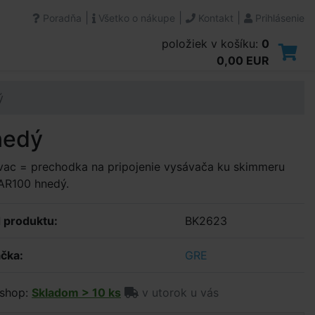
|
|
|
Poradňa
Všetko o nákupe
Kontakt
Prihlásenie
položiek v košíku:
0
0,00 EUR
ý
nedý
vac = prechodka na pripojenie vysávača ku skimmeru
AR100 hnedý.
 produktu:
BK2623
čka:
GRE
shop:
Skladom > 10 ks
v utorok u vás