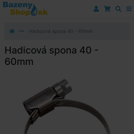
Prejsť k navigácii
Prejsť na obsah
Prejsť k bočnému stĺpci
Klávesové skratky
Hadicová spona 40 - 60mm
Hadicová spona 40 -
60mm