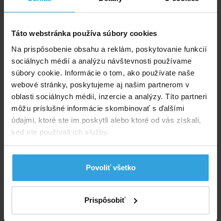
Táto webstránka používa súbory cookies
Na prispôsobenie obsahu a reklám, poskytovanie funkcií
sociálnych médií a analýzu návštevnosti používame
súbory cookie. Informácie o tom, ako používate naše
webové stránky, poskytujeme aj našim partnerom v
oblasti sociálnych médií, inzercie a analýzy. Títo partneri
môžu príslušné informácie skombinovať s ďalšími
údajmi, ktoré ste im poskytli alebo ktoré od vás získali,
keď ste používali ich služby.
Nerezová hadicová spona s rozpätím na priemer 25 - 40mm.
Skladom > 50 ks
v stredu u vás
Povoliť všetko
1,04 EUR
Prispôsobiť
do košíka