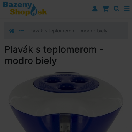
Prejsť k navigácii
Prejsť na obsah
Prejsť k bočnému stĺpci
Klávesové skratky
Plavák s teplomerom - modro biely
Plavák s teplomerom -
modro biely