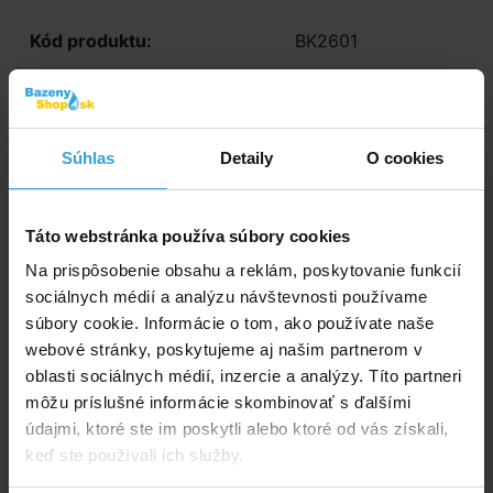
Kód produktu:
BK2601
Značka:
Steinbach
Dostupnost:
Prodej ukončen
Súhlas
Detaily
O cookies
Spýtajte sa predavača
Táto webstránka používa súbory cookies
Podrobný popis
Na prispôsobenie obsahu a reklám, poskytovanie funkcií
sociálnych médií a analýzu návštevnosti používame
Podrobný popis
súbory cookie. Informácie o tom, ako používate naše
Plavák sa samovoľne pohybuje po hladine bazéna, čím
webové stránky, poskytujeme aj našim partnerom v
je podporená rovnomernosť dávkovania prípravkov.
oblasti sociálnych médií, inzercie a analýzy. Títo partneri
Dávkovanie je možné ľahko nastaviť posúvaním
môžu príslušné informácie skombinovať s ďalšími
regulačnej mriežky. Môžu byť použité tablety do
údajmi, ktoré ste im poskytli alebo ktoré od vás získali,
veľkosti maximálne 200 g. Postupným uvoľňovaním
keď ste používali ich služby.
chlóru zaisťuje stálu dezinfekciu bazéna v priebehu