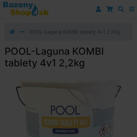
Prejsť k navigácii
Prejsť na obsah
Prejsť k bočnému stĺpci
Klávesové skratky
POOL-Laguna KOMBI tablety 4v1 2,2kg
POOL-Laguna KOMBI
tablety 4v1 2,2kg