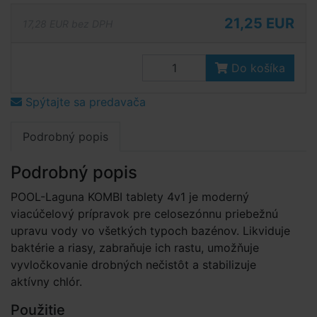
21,25 EUR
17,28 EUR bez DPH
Do košíka
Spýtajte sa predavača
Podrobný popis
Podrobný popis
POOL-Laguna KOMBI tablety 4v1 je moderný
viacúčelový prípravok pre celosezónnu priebežnú
upravu vody vo všetkých typoch bazénov. Likviduje
baktérie a riasy, zabraňuje ich rastu, umožňuje
vyvločkovanie drobných nečistôt a stabilizuje
aktívny chlór.
Použitie