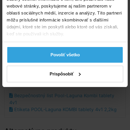
Parametry
webové stránky, poskytujeme aj našim partnerom v
oblasti sociálnych médií, inzercie a analýzy. Títo partneri
Značka:
POOL-Lagúna
môžu príslušné informácie skombinovať s ďalšími
údajmi, ktoré ste im poskytli alebo ktoré od vás získali,
Váha:
2,2 kg
keď ste používali ich služby.
Druh:
tablety
Povoliť všetko
Počet tabliet:
11 ks
Prispôsobiť
Dokumenty na stiahnutie
Bezpečnostný list Pool-Laguna Kombi tablety
4v1
Etiketa POOL-Laguna KOMBI tablety 4v1 2,2kg