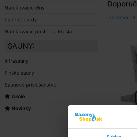
Doporuče
Nafukovacie člny
Skimmer OLY
Paddleboardy
Nafukovacie postele a kreslá
SAUNY:
Infrasauny
Fínske sauny
Saunové príslušenstvo
Akcie
Novinky
Súhlas