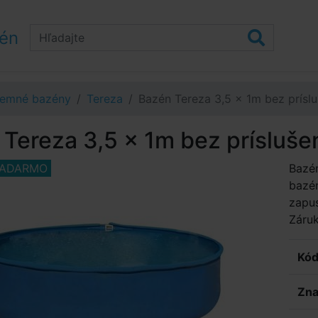
zén
emné bazény
Tereza
Bazén Tereza 3,5 x 1m bez prísl
Tereza 3,5 x 1m bez prísluše
ZADARMO
Bazé
bazén
zapus
Záru
Kód
Zna