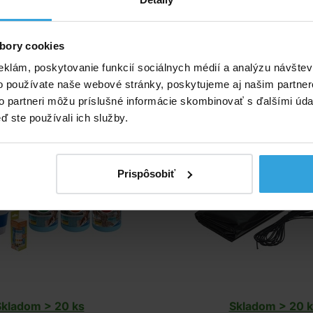
36,67 EUR
74,96 EUR
do košíka
do košíka
bory cookies
eklám, poskytovanie funkcií sociálnych médií a analýzu návšte
 set na chlórové ošetrenie
Krycia plachta na bazén
o používate naše webové stránky, poskytujeme aj našim partner
x tablety, pH-, pH +, tester,
3,5m
to partneri môžu príslušné informácie skombinovať s ďalšími údaj
plavák)
ď ste používali ich služby.
Prispôsobiť
Skladom > 20 ks
Skladom > 20 k