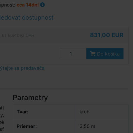
upnost:
cca 14dní
ledovať dostupnost
831,00 EUR
,61 EUR bez DPH
Do košíka
tajte sa predavača
Parametry
ti
Tvar:
kruh
y,
né
Priemer:
3,50 m
sť