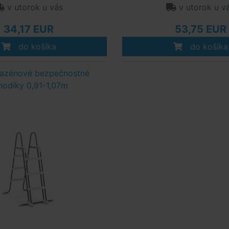
v utorok u vás
v utorok u v
34,17 EUR
53,75 EUR
do košíka
do košíka
azénové bezpečnostné
hodíky 0,91-1,07m