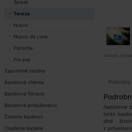
Splash
Tereza
Nuovo
Nuovo de Luxe
Pistoche
Obrázky a videá
Pre psy
Zapustené bazény
Podrobný 
Bazénová chémia
Bazénové filtrácie
Podrobn
Bazénové príslušenstvo
Nadzemné ba
tohto bazén
Čistenie bazénov
dlhá živo
Osadenie bazéna
z polyester