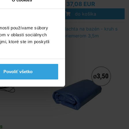
37,08 EUR
do košíka
vnosti používame súbory
 priemerom
Solárna plachta na bazén - kruh s
om v oblasti sociálnych
priemerom 3,5m
mi, ktoré ste im poskytli
Povoliť všetko
s