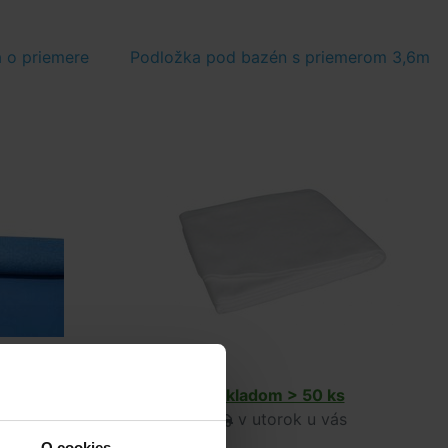
 o priemere
Podložka pod bazén s priemerom 3,6m
Skladom > 50 ks
v utorok u vás
O cookies