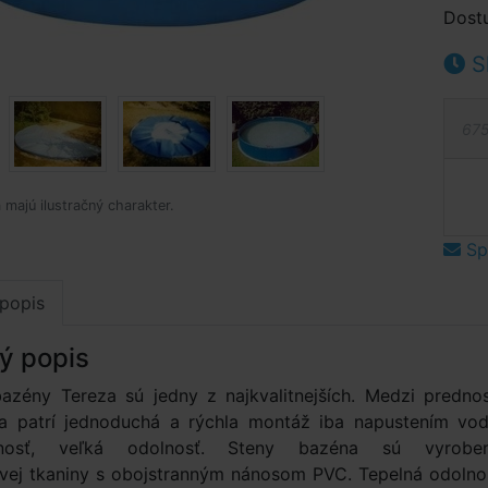
Dost
S
675
 majú ilustračný charakter.
Spý
popis
ý popis
zény Tereza sú jedny z najkvalitnejších. Medzi prednos
a patrí jednoduchá a rýchla montáž iba napustením vod
tnosť, veľká odolnosť. Steny bazéna sú vyrobe
ovej tkaniny s obojstranným nánosom PVC. Tepelná odolno