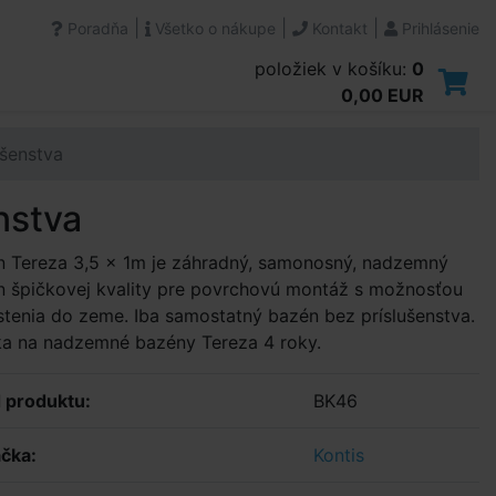
|
|
|
Poradňa
Všetko o nákupe
Kontakt
Prihlásenie
položiek v košíku:
0
0,00 EUR
ušenstva
nstva
n Tereza 3,5 x 1m je záhradný, samonosný, nadzemný
 špičkovej kvality pre povrchovú montáž s možnosťou
tenia do zeme. Iba samostatný bazén bez príslušenstva.
ka na nadzemné bazény Tereza 4 roky.
 produktu:
BK46
čka:
Kontis