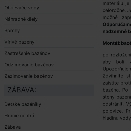
materiálu j
Ohrievače vody
celoročne. 
možné zapu
Náhradné diely
Odporúčam
Sprchy
nadzemné ba
Vírivé bazény
Montáž baz
Zastrešenie bazénov
po rozložen
aby boli 
Odzimovanie bazénov
Upozorňujem
Zdvihnite s
Zazimovanie bazénov
zaistite pro
ZÁBAVA:
bazéna. Po 
steny bazéna
odstrániť. 
Detské bazéniky
polovice. P
Hracie centrá
hladinu vod
Zábava