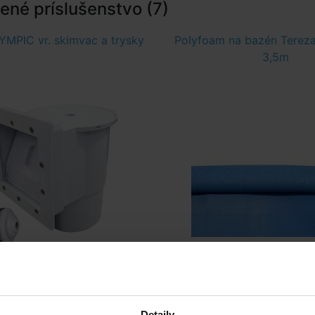
né príslušenstvo (7)
MPIC vr. skimvac a trysky
Polyfoam na bazén Tereza
3,5m
Skladom > 50 ks
cca 14dní
v utorok u vás
Detaily