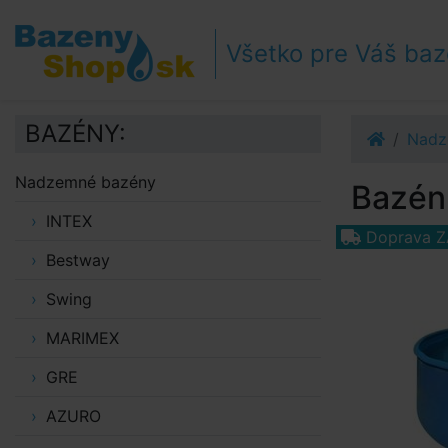
Prejsť k navigácii
Prejsť na obsah
Všetko pre Váš ba
Prejsť k bočnému stĺpci
Klávesové skratky
BAZÉNY:
Nadz
Nadzemné bazény
Bazén 
INTEX
Doprava 
Bestway
Swing
MARIMEX
GRE
AZURO