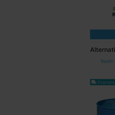
Alternat
Bazén 
Doprav