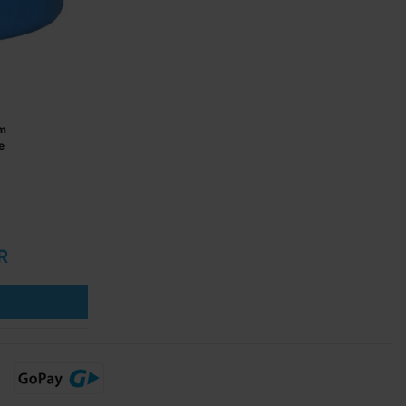
 m
e
R