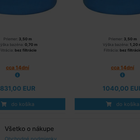
Priemer:
3,50 m
Priemer:
3,50 m
ýška bazéna:
0,70 m
Výška bazéna:
1,20
Filtrácia:
bez filtrácie
Filtrácia:
bez filtráci
cca 14dní
cca 14dní
831,00 EUR
1040,00 EU
do košíka
do košíka
Všetko o nákupe
Obchodné podmienky