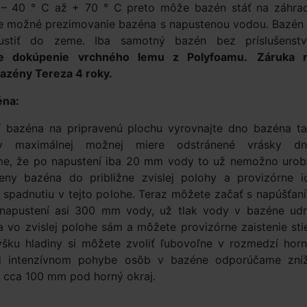
e – 40 ° C až + 70 ° C preto môže bazén stáť na záhra
Je možné prezimovanie bazéna s napustenou vodou. Bazén 
stiť do zeme. Iba samotný bazén bez príslušenstv
e dokúpenie vrchného lemu z Polyfoamu.
Záruka 
zény Tereza 4 roky.
éna:
í bazéna na pripravenú plochu vyrovnajte dno bazéna ta
v maximálnej možnej miere odstránené vrásky dn
e, že po napustení iba 20 mm vody to už nemožno urobi
teny bazéna do približne zvislej polohy a provizórne i
ti spadnutiu v tejto polohe. Teraz môžete začať s napúšťan
napustení asi 300 mm vody, už tlak vody v bazéne udr
 vo zvislej polohe sám a môžete provizórne zaistenie sti
Výšku hladiny si môžete zvoliť ľubovoľne v rozmedzí horn
ri intenzívnom pohybe osôb v bazéne odporúčame zníž
y cca 100 mm pod horný okraj.