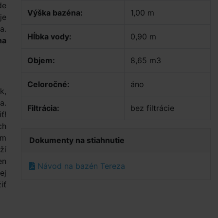
de
Výška bazéna:
1,00 m
je
a.
Hĺbka vody:
0,90 m
na
Objem:
8,65 m3
Celoročné:
áno
k,
a.
Filtrácia:
bez filtrácie
ť!
ch
ím
Dokumenty na stiahnutie
ží
en
Návod na bazén Tereza
ej
iť