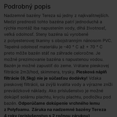
Podrobný popis
Nadzemné bazény Tereza sú jedny z najkvalitnejších.
Medzi prednosti tohto bazéna patrí jednoduchá a
rýchla montáž iba napustením vody, dlhá životnosť,
veľká odolnosť. Steny bazéna sú vyrobené
z polyesterovej tkaniny s obojstranným nánosom PVC.
Tepelná odolnosť materiálu je –40 ° C až + 70 ° C
preto môže bazén stáť na záhrade celoročne. Je
možné prezimovanie bazéna s napustenou vodou.
Bazén je možné zapustiť do zeme. Vrátane pieskovej
filtrácie 2m3/hod, skimmera, trysky.
Piesková náplň
filtrácie (8,5kg) nie je súčasťou dodávky!
Vďaka
pieskovej filtrácii, sa zvýši kvalita vody a výrazne zníži
prevádzkové náklady. Ako príslušenstvo je možné
dokúpiť solárnu plachtu, kryciu plachtu, podložku pod
bazén.
Odporúčame dokúpenie vrchného lemu
z Polyfoamu.
Záruka na nadzemné bazény Tereza
4 roky (príslušenstvo s 2 ročnou zárukou)