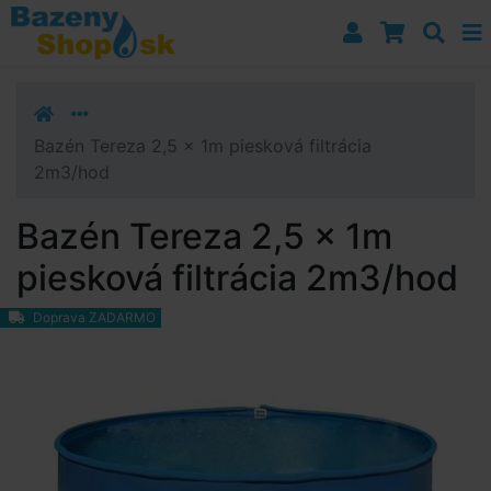
Prejsť k navigácii
Prejsť na obsah
Prejsť k bočnému stĺpci
Klávesové skratky
Bazén Tereza 2,5 x 1m piesková filtrácia
2m3/hod
Bazén Tereza 2,5 x 1m
piesková filtrácia 2m3/hod
Doprava ZADARMO