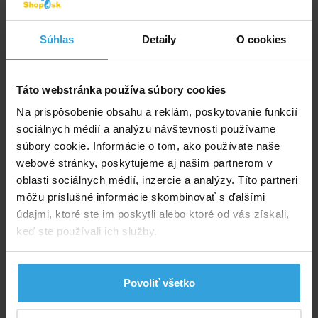
Podložka pod bazén s priemerom 2,5m
Súhlas
Detaily
O cookies
Táto webstránka používa súbory cookies
Na prispôsobenie obsahu a reklám, poskytovanie funkcií
sociálnych médií a analýzu návštevnosti používame
súbory cookie. Informácie o tom, ako používate naše
webové stránky, poskytujeme aj našim partnerom v
Skladom > 20 ks
oblasti sociálnych médií, inzercie a analýzy. Títo partneri
vo štvrtok u vás
môžu príslušné informácie skombinovať s ďalšími
údajmi, ktoré ste im poskytli alebo ktoré od vás získali,
16,04 EUR
keď ste používali ich služby.
do košíka
Krycia plachta na bazén priemerom 2,5m
Povoliť všetko