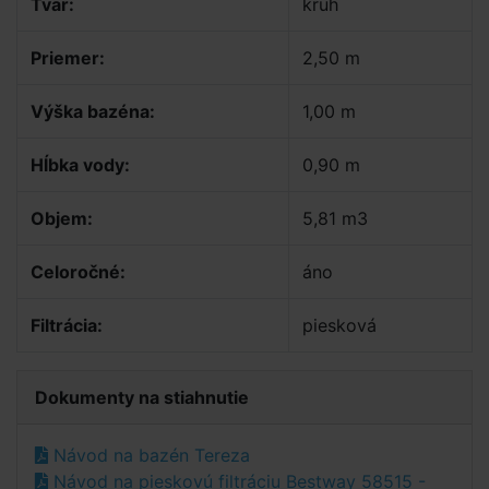
Tvar:
kruh
Priemer:
2,50 m
Výška bazéna:
1,00 m
Hĺbka vody:
0,90 m
Objem:
5,81 m3
Celoročné:
áno
Filtrácia:
piesková
Dokumenty na stiahnutie
Návod na bazén Tereza
Návod na pieskovú filtráciu Bestway 58515 -