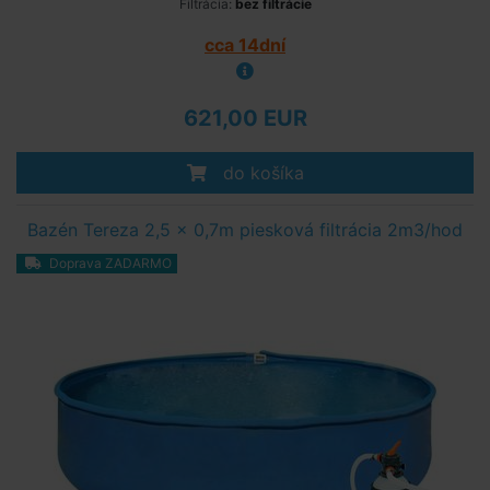
Filtrácia:
bez filtrácie
cca 14dní
621,00 EUR
do košíka
Bazén Tereza 2,5 x 0,7m piesková filtrácia 2m3/hod
Doprava ZADARMO