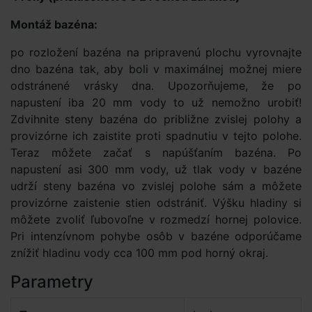
Montáž bazéna:
po rozložení bazéna na pripravenú plochu vyrovnajte
dno bazéna tak, aby boli v maximálnej možnej miere
odstránené vrásky dna. Upozorňujeme, že po
napustení iba 20 mm vody to už nemožno urobiť!
Zdvihnite steny bazéna do približne zvislej polohy a
provizórne ich zaistite proti spadnutiu v tejto polohe.
Teraz môžete začať s napúšťaním bazéna. Po
napustení asi 300 mm vody, už tlak vody v bazéne
udrží steny bazéna vo zvislej polohe sám a môžete
provizórne zaistenie stien odstrániť. Výšku hladiny si
môžete zvoliť ľubovoľne v rozmedzí hornej polovice.
Pri intenzívnom pohybe osôb v bazéne odporúčame
znížiť hladinu vody cca 100 mm pod horný okraj.
Parametry