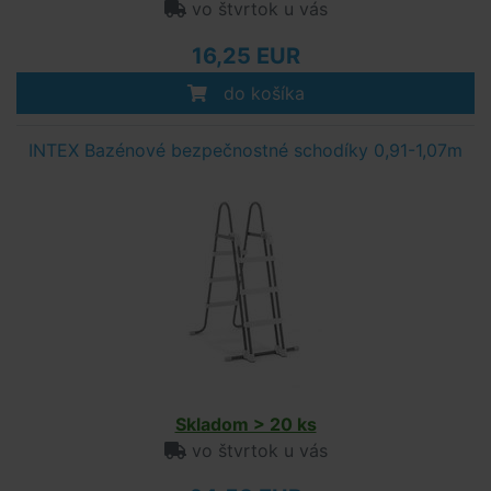
vo štvrtok u vás
16,25 EUR
do košíka
INTEX Bazénové bezpečnostné schodíky 0,91-1,07m
Skladom > 20 ks
vo štvrtok u vás