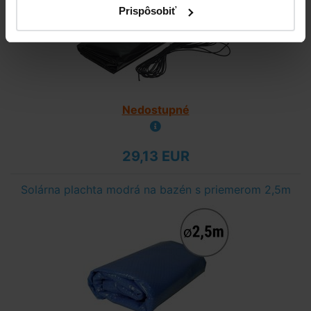
Prispôsobiť
Nedostupné
29,13 EUR
Solárna plachta modrá na bazén s priemerom 2,5m