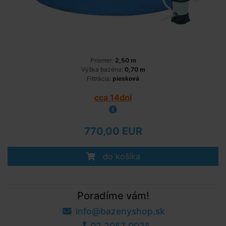
Priemer:
2,50 m
Výška bazéna:
0,70 m
Filtrácia:
piesková
cca 14dní
770,00 EUR
do košíka
Poradíme vám!
info@bazenyshop.sk
02 2057 0035