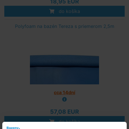
18,95 EUR
do košíka
Polyfoam na bazén Tereza s priemerom 2,5m
cca 14dní
57,08 EUR
do košíka