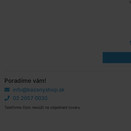
V
Poradíme vám!
info@bazenyshop.sk
02 2057 0035
Telefónne číslo neslúži na objednaní tovaru