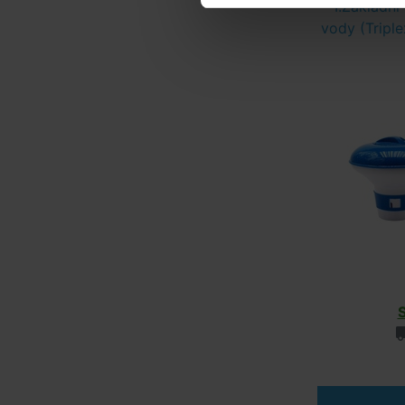
I.Základní
vody (Triple