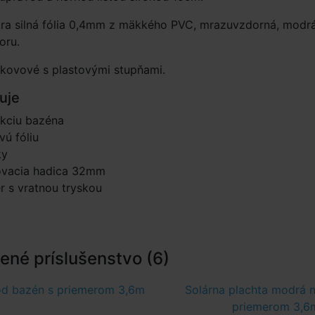
tra silná fólia 0,4mm z mäkkého PVC, mrazuvzdorná, modr
oru.
 kovové s plastovými stupňami.
uje
ukciu bazéna
ú fóliu
ky
ovacia hadica 32mm
 s vratnou tryskou
né príslušenstvo (6)
od bazén s priemerom 3,6m
Solárna plachta modrá 
priemerom 3,6