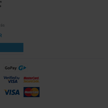
 m
e
vás
R