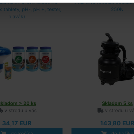
 set na chlórové ošetrenie
Piesková filtrácia Speedc
x tablety, pH-, pH +, tester,
250N
plavák)
Skladom > 20 ks
Skladom 5 ks
v stredu u vás
v stredu u v
34,17 EUR
143,80 EU
do košíka
do košíka