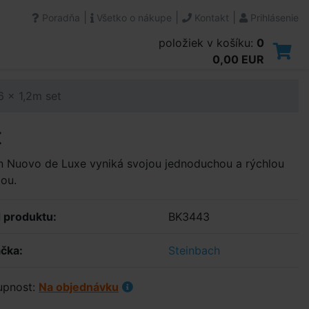
|
|
|
Poradňa
Všetko o nákupe
Kontakt
Prihlásenie
položiek v košíku:
0
0,00 EUR
 x 1,2m set
t
n Nuovo de Luxe vyniká svojou jednoduchou a rýchlou
ou.
 produktu:
BK3443
čka:
Steinbach
upnost:
Na objednávku