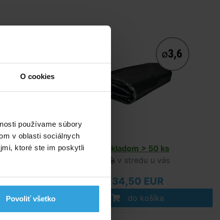
O cookies
vnosti používame súbory
om v oblasti sociálnych
s
Skladom > 50 ks
mi, ktoré ste im poskytli
ás
v stredu u vás
34,50 EUR
do košíka
Povoliť všetko