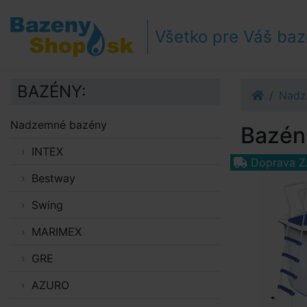
Prejsť k navigácii
Prejsť na obsah
Všetko pre Váš ba
Prejsť k bočnému stĺpci
Klávesové skratky
BAZÉNY:
Nadz
Nadzemné bazény
Bazén 
INTEX
Doprava 
Bestway
Swing
MARIMEX
GRE
AZURO