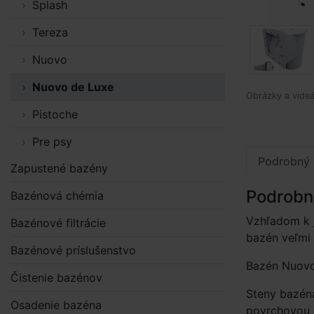
Splash
Tereza
Nuovo
Nuovo de Luxe
Obrázky a videá
Pistoche
Pre psy
Podrobný 
Zapustené bazény
Podrobn
Bazénová chémia
Vzhľadom k j
Bazénové filtrácie
bazén veľmi
Bazénové príslušenstvo
Bazén Nuovo
Čistenie bazénov
Steny bazéna
Osadenie bazéna
povrchovou ú