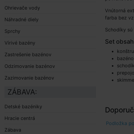
Ohrievače vody
Vnútorná ex
farba bez vz
Náhradné diely
Schodíky sú
Sprchy
Set obsah
Vírivé bazény
konštr
Zastrešenie bazénov
bazénov
schodí
Odzimovanie bazénov
prepoj
Zazimovanie bazénov
skimmer
ZÁBAVA:
Detské bazéniky
Doporuče
Hracie centrá
Podložka p
Zábava