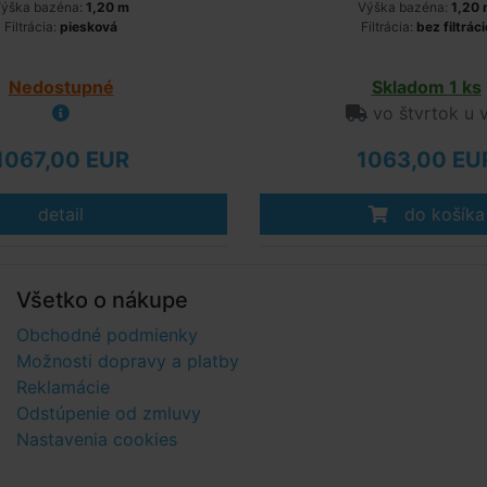
ýška bazéna:
1,20 m
Výška bazéna:
1,20
Filtrácia:
piesková
Filtrácia:
bez filtráci
Nedostupné
Skladom 1 ks
vo štvrtok u 
1067,00 EUR
1063,00 EU
detail
do košíka
Všetko o nákupe
Obchodné podmienky
Možnosti dopravy a platby
Reklamácie
Odstúpenie od zmluvy
Nastavenia cookies