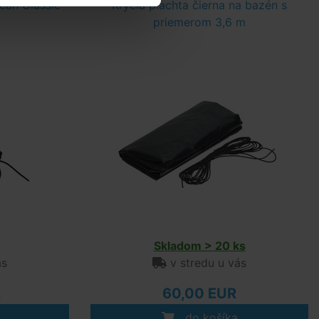
lean Classic
Krycia plachta čierna na bazén s
priemerom 3,6 m
Skladom > 20 ks
ás
v stredu u vás
R
60,00 EUR
do košíka