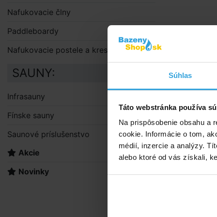
Nafukovacie člny
Paddleboardy
Nafukovacie postele a kreslá
SAUNY:
Súhlas
Infrasauny
Táto webstránka používa sú
Fínske sauny
Na prispôsobenie obsahu a r
Saunové príslušenstvo
cookie. Informácie o tom, ak
médií, inzercie a analýzy. Tí
Akcie
alebo ktoré od vás získali, ke
Novinky