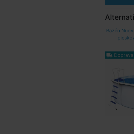
Alternat
Bazén Nuovo
pieskov
Doprav