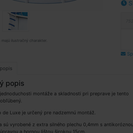
S
752
 majú ilustračný charakter.
Spý
popis
ý popis
ednoduchosti montáže a skladnosti pri preprave je tento
 obľúbený.
 de Luxe je určený pre nadzemnú montáž.
 sú vyrobené z extra silného plechu 0,4mm s antikorózno
pravou a hornou lištou širokou 15cm.