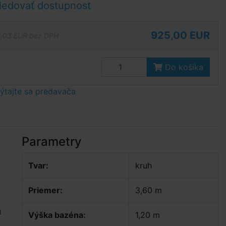
ledovať dostupnost
925,00 EUR
,03 EUR bez DPH
Do košíka
tajte sa predavača
Parametry
Tvar:
kruh
Priemer:
3,60 m
u
Výška bazéna:
1,20 m