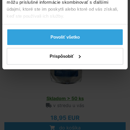
môžu príslušné informácie skombinovať s ďalšími
údajmi, ktoré ste im poskytli alebo ktoré od vás získali,
Doporučené príslušenstvo (9)
keď ste používali ich služby.
Filtračný piesok 25kg
Povoliť všetko
Prispôsobiť
Skladom > 50 ks
v stredu u vás
18,95 EUR
do košíka