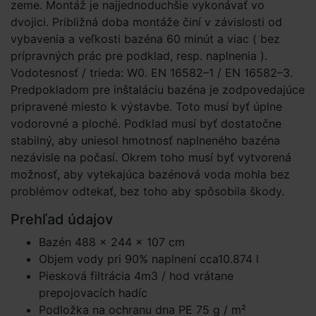
zeme. Montáž je najjednoduchšie vykonávať vo
dvojici. Približná doba montáže činí v závislosti od
vybavenia a veľkosti bazéna 60 minút a viac ( bez
prípravných prác pre podklad, resp. naplnenia ).
Vodotesnosť / trieda: W0. EN 16582–1 / EN 16582–3.
Predpokladom pre inštaláciu bazéna je zodpovedajúce
pripravené miesto k výstavbe. Toto musí byť úplne
vodorovné a ploché. Podklad musí byť dostatočne
stabilný, aby uniesol hmotnosť naplneného bazéna
nezávisle na počasí. Okrem toho musí byť vytvorená
možnosť, aby vytekajúca bazénová voda mohla bez
problémov odtekať, bez toho aby spôsobila škody.
Prehľad údajov
Bazén 488 × 244 × 107 cm
Objem vody pri 90% naplnení cca10.874 l
Piesková filtrácia 4m3 / hod vrátane
prepojovacích hadíc
Podložka na ochranu dna PE 75 g / m²