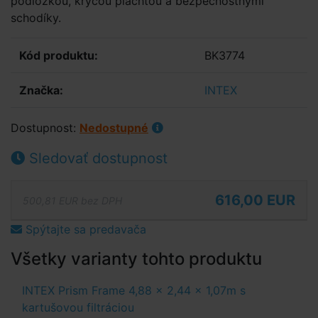
podložkou, krycou plachtou a bezpečnostnými
schodíky.
Kód produktu:
BK3774
Značka:
INTEX
Dostupnost:
Nedostupné
Sledovať dostupnost
616,00 EUR
500,81 EUR bez DPH
Spýtajte sa predavača
Všetky varianty tohto produktu
INTEX Prism Frame 4,88 x 2,44 x 1,07m s
kartušovou filtráciou