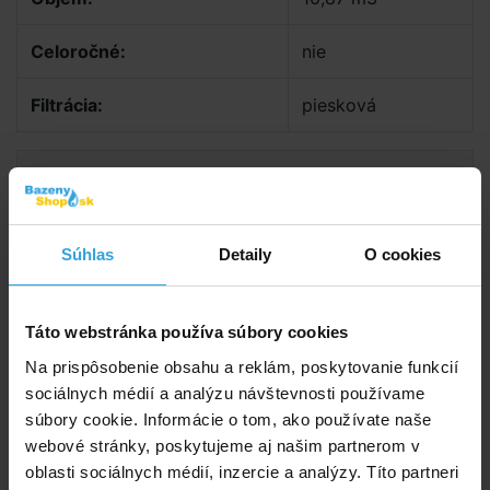
Celoročné:
nie
Filtrácia:
piesková
Dokumenty na stiahnutie
Návod na obdĺžnikové bazény INTEX Ultra
Súhlas
Detaily
O cookies
Frame XTR a Prism Frame
Návod na pieskovú filtráciu Krystal Clear 4m3 /
h
Táto webstránka používa súbory cookies
Návod na bezpečnostné schodíky INTEX 107cm
CZ
Na prispôsobenie obsahu a reklám, poskytovanie funkcií
sociálnych médií a analýzu návštevnosti používame
súbory cookie. Informácie o tom, ako používate naše
Štítky
webové stránky, poskytujeme aj našim partnerom v
Florida
Bazény s konštrukciou
oblasti sociálnych médií, inzercie a analýzy. Títo partneri