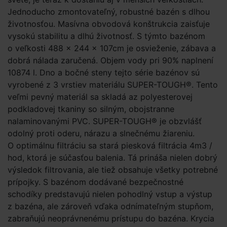
Jednoducho zmontovateľný, robustné bazén s dlhou
životnosťou. Masívna obvodová konštrukcia zaisťuje
vysokú stabilitu a dlhú životnosť. S týmto bazénom
o veľkosti 488 × 244 × 107cm je osvieženie, zábava a
dobrá nálada zaručená. Objem vody pri 90% naplnení
10874 l. Dno a bočné steny tejto série bazénov sú
vyrobené z 3 vrstiev materiálu SUPER-TOUGH®. Tento
veľmi pevný materiál sa skladá az polyesterovej
podkladovej tkaniny so silným, obojstranne
nalaminovanými PVC. SUPER-TOUGH® je obzvlášť
odolný proti oderu, nárazu a slnečnému žiareniu.
O optimálnu filtráciu sa stará piesková filtrácia 4m3 /
hod, ktorá je súčasťou balenia. Tá prináša nielen dobrý
výsledok filtrovania, ale tiež obsahuje všetky potrebné
prípojky. S bazénom dodávané bezpečnostné
schodíky predstavujú nielen pohodlný vstup a výstup
z bazéna, ale zároveň vďaka odnímateľným stupňom,
zabraňujú neoprávnenému prístupu do bazéna. Krycia