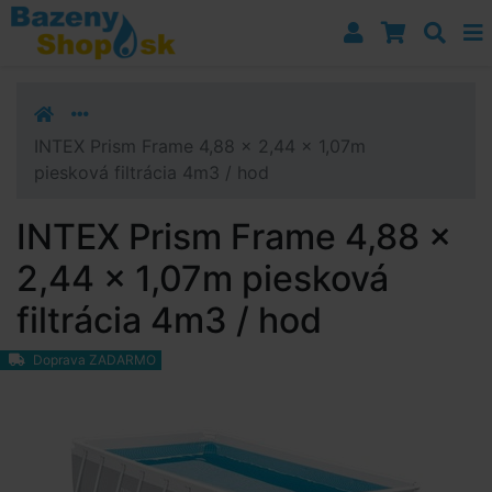
Prejsť k navigácii
Prejsť na obsah
Prejsť k bočnému stĺpci
Klávesové skratky
INTEX Prism Frame 4,88 x 2,44 x 1,07m
piesková filtrácia 4m3 / hod
INTEX Prism Frame 4,88 x
2,44 x 1,07m piesková
filtrácia 4m3 / hod
Doprava ZADARMO