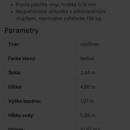
Krycia plachta vinyl, hrúbka 0,18 mm
Bezpečnostné schodíky s odnímateľnými
stupňami, maximálne zaťaženie 136 kg
Parametry
Tvar:
obdĺžnik
Farba steny:
šedivá
Šírka:
2,44 m
Dĺžka:
4,88 m
Výška bazéna:
1,07 m
Hĺbka vody:
0,89 m
Objem:
10,87 m3