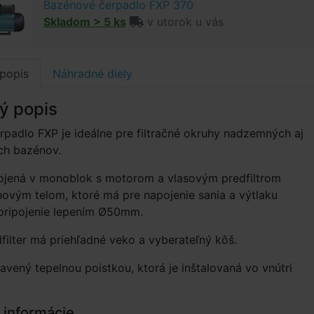
Bazénové čerpadlo FXP 370
Skladom > 5 ks
v utorok u vás
popis
Náhradné diely
ý popis
padlo FXP je ideálne pre filtračné okruhy nadzemných aj
h bazénov.
ojená v monoblok s motorom a vlasovým predfiltrom
ovým telom, ktoré má pre napojenie sania a výtlaku
 pripojenie lepením Ø50mm.
filter má priehľadné veko a vyberateľný kôš.
avený tepelnou poistkou, ktorá je inštalovaná vo vnútri
 informácie