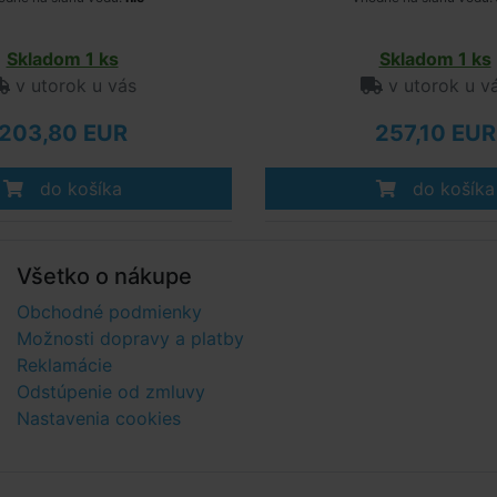
Skladom 1 ks
Skladom 1 ks
v utorok u vás
v utorok u v
203,80 EUR
257,10 EUR
do košíka
do košíka
Všetko o nákupe
Obchodné podmienky
Možnosti dopravy a platby
Reklamácie
Odstúpenie od zmluvy
Nastavenia cookies