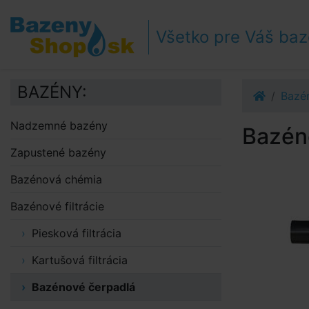
Prejsť k navigácii
Prejsť na obsah
Všetko pre Váš ba
Prejsť k bočnému stĺpci
Klávesové skratky
BAZÉNY:
Bazén
Nadzemné bazény
Bazén
Zapustené bazény
Bazénová chémia
Bazénové filtrácie
Piesková filtrácia
Kartušová filtrácia
Bazénové čerpadlá