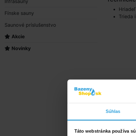
Infrasauny
Hriadeľ
Fínske sauny
Trieda 
Saunové príslušenstvo
Akcie
Novinky
Doporuče
Súhlas
Lepidlo
Táto webstránka používa sú