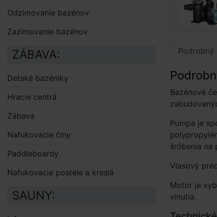
Odzimovanie bazénov
Zazimovanie bazénov
Podrobný 
ZÁBAVA:
Podrobn
Detské bazéniky
Bazénové čer
Hracie centrá
zabudovanýc
Zábava
Pumpa je sp
polypropylén
Nafukovacie člny
šróbenia na
Paddleboardy
Vlasový pred
Nafukovacie postele a kreslá
Motor je vyb
SAUNY:
vinutia.
Technické