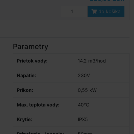
do košíka
Parametry
Prietok vody:
14,2 m3/hod
Napätie:
230V
Príkon:
0,55 kW
Max. teplota vody:
40°C
Krytie:
IPX5
Pripojenie - lepenie:
50mm