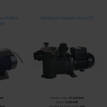
craft Blue
Bazénové čerpadlo Preva 75
3/h
od
Prietok vody:
12 m3/hod
Príkon:
0,80 kW
áno
Vhodné na slanú vodu:
áno