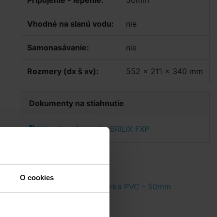
Vhodné na slanú vodu:
nie
Samonasávanie:
nie
Rozmery (dx š xv):
552 x 211 x 340 mm
Dokumenty na stiahnutie
Návod na čerpadlo BRILIX FXP
O cookies
50mm
Rúrka PVC - 50mm