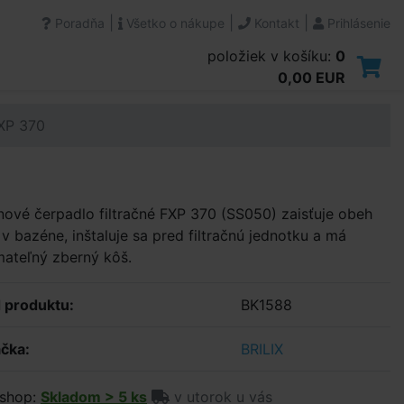
|
|
|
Poradňa
Všetko o nákupe
Kontakt
Prihlásenie
položiek v košíku:
0
0,00 EUR
XP 370
ové čerpadlo filtračné FXP 370 (SS050) zaisťuje obeh
v bazéne, inštaluje sa pred filtračnú jednotku a má
ateľný zberný kôš.
 produktu:
BK1588
čka:
BRILIX
shop:
Skladom > 5 ks
v utorok u vás