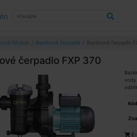
zén
ové filtrácie
Bazénové čerpadlá
Bazénové čerpadlo F
ové čerpadlo FXP 370
Bazén
vody 
odním
Kód
Zna
E-