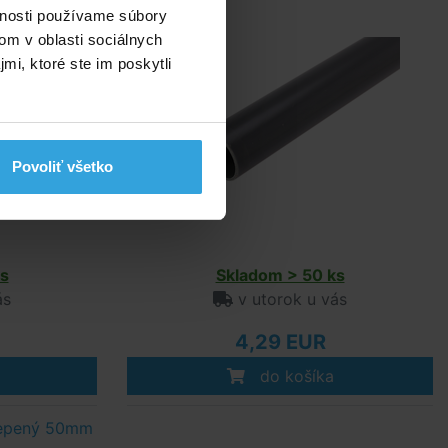
vnosti používame súbory
om v oblasti sociálnych
mi, ktoré ste im poskytli
Povoliť všetko
s
Skladom > 50 ks
ás
v utorok u vás
4,29 EUR
do košíka
lepený 50mm