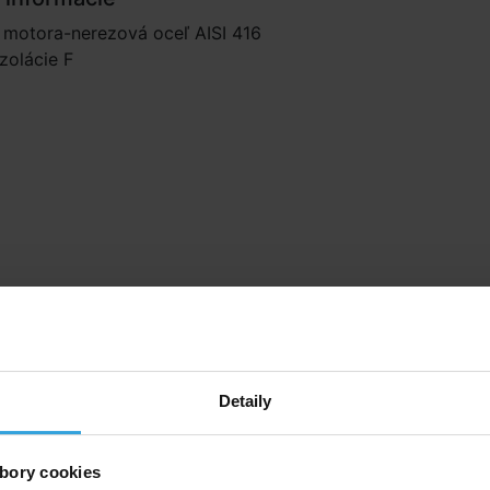
 motora-nerezová oceľ AISI 416
izolácie F
né príslušenstvo (5)
Detaily
 Griffon Uni 100 - tuba
Flexi hadica PVC 
bory cookies