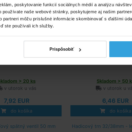
eklám, poskytovanie funkcií sociálnych médií a analýzu návšte
o používate naše webové stránky, poskytujeme aj našim partner
to partneri môžu príslušné informácie skombinovať s ďalšími údaj
ď ste používali ich služby.
Prispôsobiť
Skladom > 20 ks
Skladom > 50 k
v utorok u vás
v utorok u v
7,92 EUR
6,46 EUR
do košíka
do košíka
ový spätný ventil 50 mm
Hadicový trn 32/38mm - 