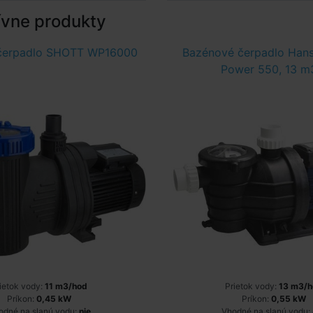
ívne produkty
čerpadlo SHOTT WP16000
Bazénové čerpadlo Hans
Power 550, 13 m
ietok vody:
11 m3/hod
Prietok vody:
13 m3/h
Príkon:
0,45 kW
Príkon:
0,55 kW
odné na slanú vodu:
nie
Vhodné na slanú vodu: