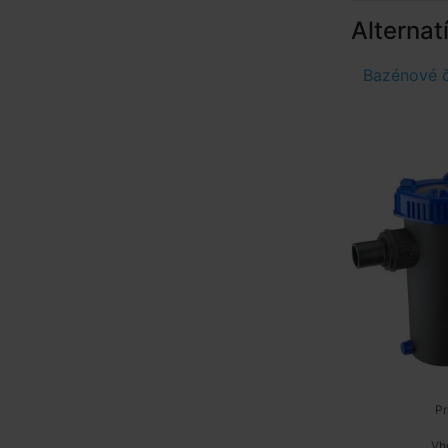
Alternat
Bazénové 
Pr
Vh