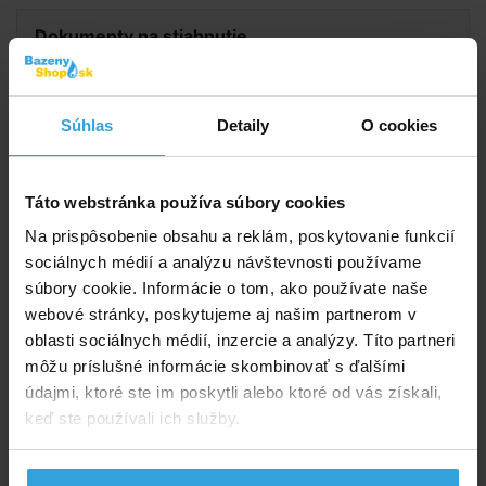
Dokumenty na stiahnutie
Návod na čerpadlo BRILIX FXP
Súhlas
Detaily
O cookies
Doporučené príslušenstvo (5)
Táto webstránka používa súbory cookies
Lepidlo Griffon Uni 100 - tuba
Na prispôsobenie obsahu a reklám, poskytovanie funkcií
sociálnych médií a analýzu návštevnosti používame
súbory cookie. Informácie o tom, ako používate naše
webové stránky, poskytujeme aj našim partnerom v
oblasti sociálnych médií, inzercie a analýzy. Títo partneri
môžu príslušné informácie skombinovať s ďalšími
údajmi, ktoré ste im poskytli alebo ktoré od vás získali,
keď ste používali ich služby.