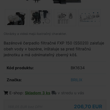
Obrázky a videá majú ilustračný charakter.
Bazénové čerpadlo filtračné FXP 150 (SS020) zaisťuje
obeh vody v bazéne, inštaluje sa pred filtračnú
jednotku a má odnímateľný zberný kôš.
Kód produktu:
BK1634
Značka:
BRILIX
E-shop:
Skladom 3 ks
v stredu u vás
206,70 EUR
168,05 EUR bez DPH