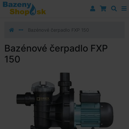
Prejsť k navigácii
Prejsť na obsah
Prejsť k bočnému stĺpci
Klávesové skratky
Bazénové čerpadlo FXP 150
Bazénové čerpadlo FXP
150