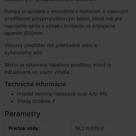
Pumpa je spojená v monoblok s motorom a vlasovým
predfiltrom polypropylénovým telom, ktoré má pre
napojenie sania a výtlaku šróbenia na pripojenie
lepením Ø50mm.
Vlasový predfilter má priehľadné veko a
vyberateľný kôš.
Motor je vybavený tepelnou poistkou, ktorá je
inštalovaná vo vnútri vinutia.
Technické informácie
Hriadeľ motora: nerezová oceľ AISI 416
Trieda izolácie: F
Parametry
Prietok vody:
10,2 m3/hod