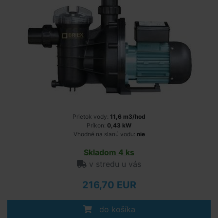
Prietok vody:
11,6 m3/hod
Príkon:
0,43 kW
Vhodné na slanú vodu:
nie
Skladom 4 ks
v stredu u vás
216,70 EUR
do košíka