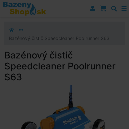
Prejsť k navigácii
Prejsť na obsah
Prejsť k bočnému stĺpci
Klávesové skratky
Bazénový čistič Speedcleaner Poolrunner S63
Bazénový čistič
Speedcleaner Poolrunner
S63