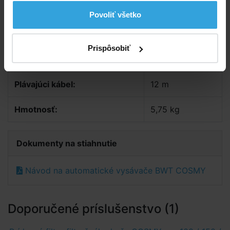
Vysávač nie je určený na komerčné využitie!!!
Povoliť všetko
Parametry
Prispôsobiť
Značka:
BWT
Plávajúci kábel:
12 m
Hmotnosť:
5,75 kg
Dokumenty na stiahnutie
Návod na automatické vysávače BWT COSMY
Doporučené príslušenstvo (1)