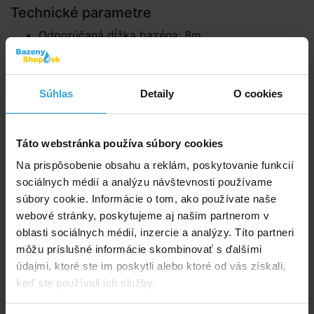
Technické parametre
Odporúčaná dĺžka bazéna: 8m
Výkon čerpadla: 15m3/hod
Typ čistenia: Iba dno
Diaľkové ovládanie: Nie
Súhlas
Detaily
O cookies
Typ filtra: 100 mikrónov
Pásy/kefy: PVC
Dĺžka plávajúceho kábla: 12m
Táto webstránka používa súbory cookies
Riadiaci algoritmus: AquaSmart
Na prispôsobenie obsahu a reklám, poskytovanie funkcií
Gyroskop: Áno
sociálnych médií a analýzu návštevnosti používame
Riadiaca jednotka: SPS Venus
súbory cookie. Informácie o tom, ako používate naše
Doba prevádzky: cca 1,5h
webové stránky, poskytujeme aj našim partnerom v
Systém pohonu: Dual Drive
oblasti sociálnych médií, inzercie a analýzy. Títo partneri
Plávajúci kábel: Premium Grey
môžu príslušné informácie skombinovať s ďalšími
Nastaviteľná výška sania: Áno
údajmi, ktoré ste im poskytli alebo ktoré od vás získali,
Kefa: Rotujúce
keď ste používali ich služby.
Vozík: Nie
Rozmery: cca 39,5 × 20 × 36,5 cm