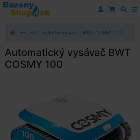
Prejsť k navigácii
Prejsť na obsah
Prejsť k bočnému stĺpci
Klávesové skratky
Automatický vysávač BWT COSMY 100
Automatický vysávač BWT
COSMY 100