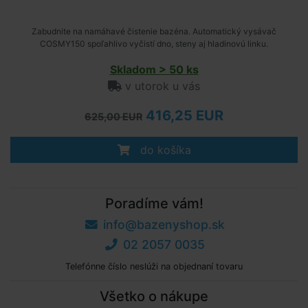
Zabudnite na namáhavé čistenie bazéna. Automatický vysávač
COSMY150 spoľahlivo vyčistí dno, steny aj hladinovú linku.
Skladom > 50 ks
v utorok u vás
416,25 EUR
625,00 EUR
do košíka
Poradíme vám!
info@bazenyshop.sk
02 2057 0035
Telefónne číslo neslúži na objednaní tovaru
Všetko o nákupe