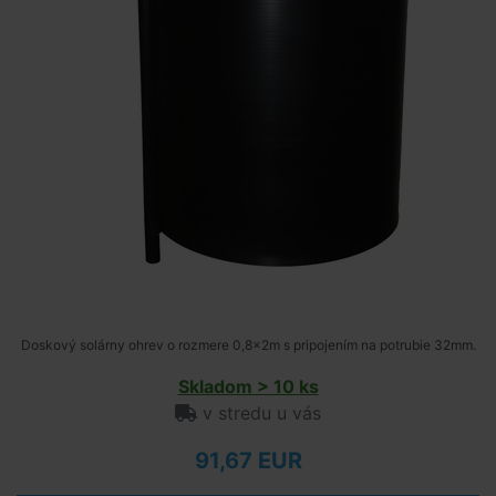
Doskový solárny ohrev o rozmere 0,8x2m s pripojením na potrubie 32mm.
Skladom > 10 ks
v stredu u vás
91,67 EUR