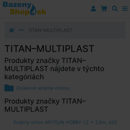
Prejsť k navigácii
Prejsť na obsah
Prejsť k bočnému stĺpci
Klávesové skratky
TITAN–MULTIPLAST
TITAN–MULTIPLAST
Produkty značky TITAN–
MULTIPLAST nájdete v týchto
kategóriách
Doskové solárne ohrevy
Produkty značky TITAN–
MULTIPLAST
Solárny ohrev AKYSUN HOBBY 1,2 x 3,0m, d32