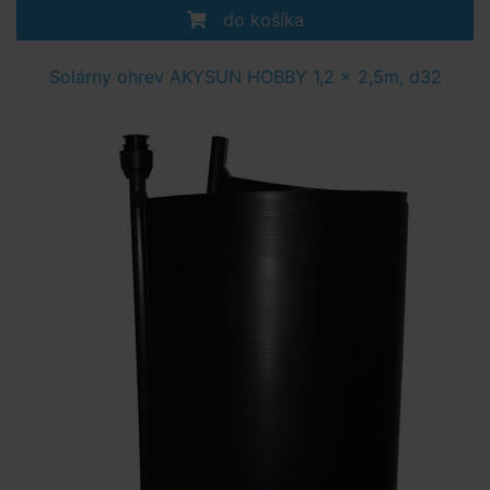
do košíka
Solárny ohrev AKYSUN HOBBY 1,2 x 2,5m, d32