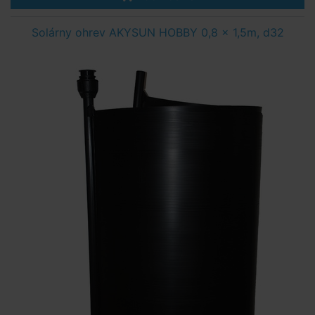
Solárny ohrev AKYSUN HOBBY 0,8 x 1,5m, d32