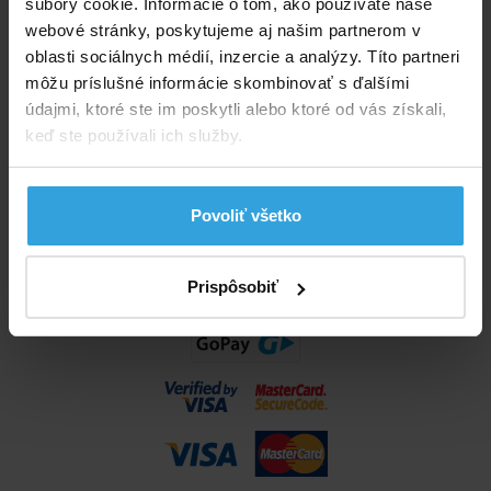
súbory cookie. Informácie o tom, ako používate naše
info@bazenyshop.sk
webové stránky, poskytujeme aj našim partnerom v
02 2057 0035
oblasti sociálnych médií, inzercie a analýzy. Títo partneri
môžu príslušné informácie skombinovať s ďalšími
Telefónne číslo neslúži na objednaní tovaru
údajmi, ktoré ste im poskytli alebo ktoré od vás získali,
Všetko o nákupe
keď ste používali ich služby.
Obchodné podmienky
Možnosti dopravy a platby
Povoliť všetko
Reklamácie
Odstúpenie od zmluvy
Nastavenia cookies
Prispôsobiť