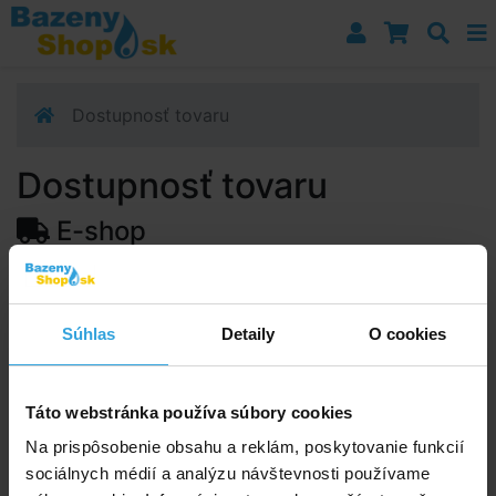
Prejsť k navigácii
Prejsť na obsah
Prejsť k bočnému stĺpci
Klávesové skratky
Dostupnosť tovaru
Dostupnosť tovaru
E-shop
Dostupnosť:
Skladom 4 ks
Predpokladaný termín doručenia na vašu adresu alebo
Súhlas
Detaily
O cookies
výdajné miesto:
12.08.2026
Upozorňujeme, zo termín doručenia je orientačná a
môže sa zmeniť.
Táto webstránka používa súbory cookies
Na prispôsobenie obsahu a reklám, poskytovanie funkcií
sociálnych médií a analýzu návštevnosti používame
Poradíme vám!