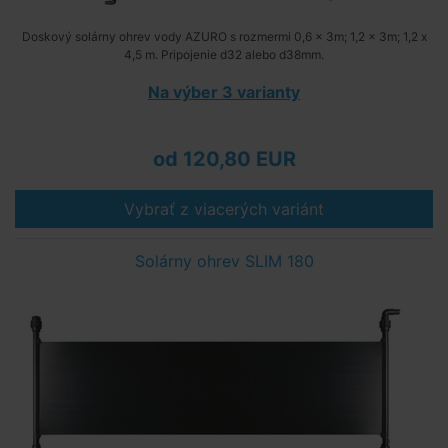
Doskový solárny ohrev vody AZURO s rozmermi 0,6 x 3m; 1,2 x 3m; 1,2 x
4,5 m. Pripojenie d32 alebo d38mm.
Na výber 3 varianty
od 120,80 EUR
Vybrať z viacerých variánt
Solárny ohrev SLIM 180