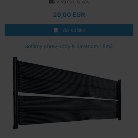
v stredu u vás
20,00 EUR
do košíka
Solárny ohrev vody k bazénom 1,8m2