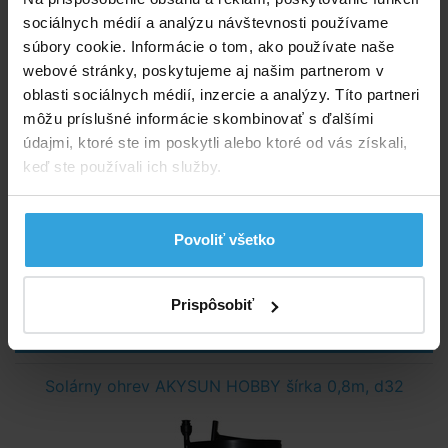
sociálnych médií a analýzu návštevnosti používame
súbory cookie. Informácie o tom, ako používate naše
webové stránky, poskytujeme aj našim partnerom v
oblasti sociálnych médií, inzercie a analýzy. Títo partneri
môžu príslušné informácie skombinovať s ďalšími
údajmi, ktoré ste im poskytli alebo ktoré od vás získali,
Závesný solárny ohrev Slim 90 je vhodný predovšetkým pre menšie
keď ste používali ich služby.
bazény do objemu 6m3.
Skladom > 5 ks
Povoliť všetko
v stredu u vás
74,58 EUR
Prispôsobiť
do košíka
Solárny ohrev AKYSUN HOBBY šírka 0,8m, d32