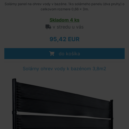
Solárny panel na ohrev vody v bazéne. 1ks solárneho panelu (dva pruhy) o
celkovom rozmere 0,66 x 3m.
Skladom 4 ks
v stredu u vás
95,42 EUR
do košíka
Solárny ohrev vody k bazénom 3,8m2