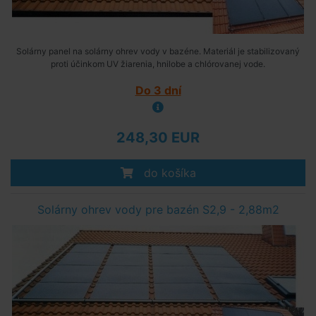
Solárny panel na solárny ohrev vody v bazéne. Materiál je stabilizovaný
proti účinkom UV žiarenia, hnilobe a chlórovanej vode.
Do 3 dní
248,30 EUR
do košíka
Solárny ohrev vody pre bazén S2,9 - 2,88m2