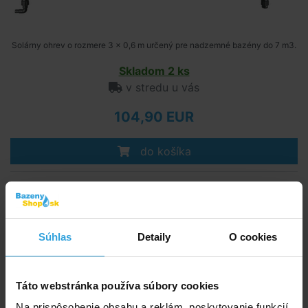
Solárny ohrev o rozmere 3 x 0,6 m určený pre nadzemné bazény do 7 m3.
Skladom 2 ks
v stredu u vás
104,90 EUR
do košíka
Solárny ohrev závesný SLIM 90
Súhlas
Detaily
O cookies
Táto webstránka používa súbory cookies
Na prispôsobenie obsahu a reklám, poskytovanie funkcií