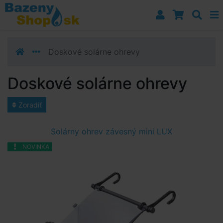
Prejsť k navigácii
Prejsť na obsah
Prejsť k bočnému stĺpci
Klávesové skratky
Doskové solárne ohrevy
Doskové solárne ohrevy
Zoradiť
Solárny ohrev závesný mini LUX
NOVINKA