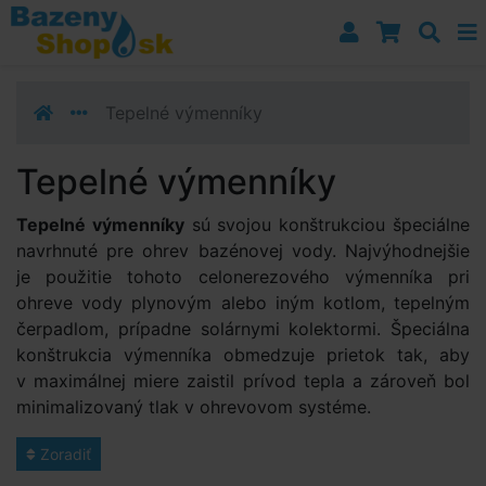
Prejsť k navigácii
Prejsť na obsah
Prejsť k bočnému stĺpci
Klávesové skratky
Tepelné výmenníky
Tepelné výmenníky
Tepelné výmenníky
sú svojou konštrukciou špeciálne
navrhnuté pre ohrev bazénovej vody. Najvýhodnejšie
je použitie tohoto celonerezového výmenníka pri
ohreve vody plynovým alebo iným kotlom, tepelným
čerpadlom, prípadne solárnymi kolektormi. Špeciálna
konštrukcia výmenníka obmedzuje prietok tak, aby
v maximálnej miere zaistil prívod tepla a zároveň bol
minimalizovaný tlak v ohrevovom systéme.
Zoradiť