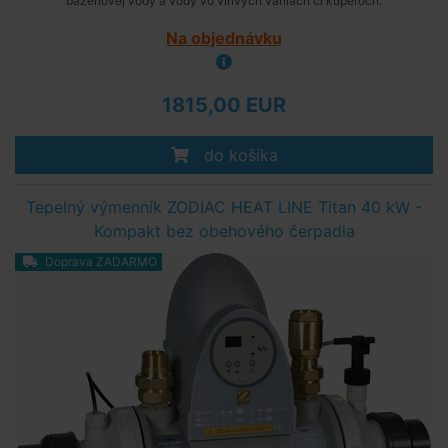
bazénovej vody a vody vo vírivých vaniach či kúpeľoch.
Na objednávku
1815,00 EUR
do košíka
Tepelný výmenník ZODIAC HEAT LINE Titan 40 kW -
Kompakt bez obehového čerpadla
Doprava ZADARMO