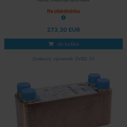
montáž, vhodné pre rôzne médiá.
Na objednávku
273,30 EUR
do košíka
Doskový výmenník OVBD 33