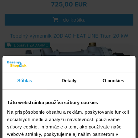
725,00 EUR
do košíka
Tepelný výmenník ZODIAC HEAT LINE Titan 20 kW
Doprava ZADARMO
Súhlas
Detaily
O cookies
Titánové tepelné výmenníky Heat Line sú navrhnuté najmä na ohrev
bazénovej vody a vody vo vírivých vaniach či kúpeľoch.
Táto webstránka používa súbory cookies
Na objednávku
Na prispôsobenie obsahu a reklám, poskytovanie funkcií
sociálnych médií a analýzu návštevnosti používame
súbory cookie. Informácie o tom, ako používate naše
967,00 EUR
webové stránky, poskytujeme aj našim partnerom v