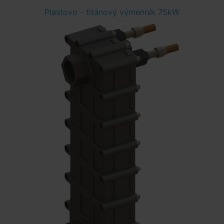
Plastovo - titánový výmenník 75kW