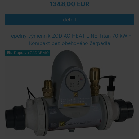
1348,00 EUR
detail
Tepelný výmenník ZODIAC HEAT LINE Titan 70 kW -
Kompakt bez obehového čerpadla
Doprava ZADARMO