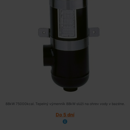
88kW 75000kcal. Tepelný výmenník 88kW slúži na ohrev vody v bazéne.
Do 5 dní