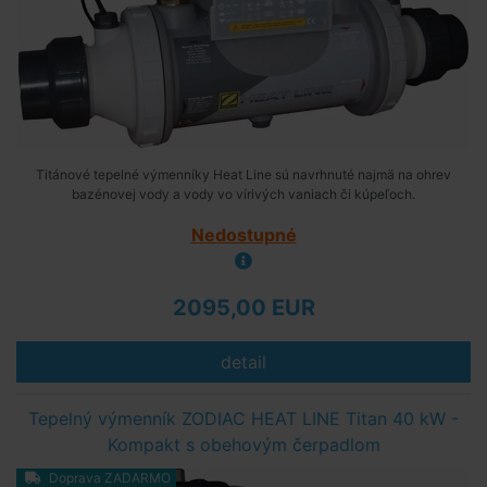
Titánové tepelné výmenníky Heat Line sú navrhnuté najmä na ohrev
bazénovej vody a vody vo vírivých vaniach či kúpeľoch.
Nedostupné
2095,00 EUR
detail
Tepelný výmenník ZODIAC HEAT LINE Titan 40 kW -
Kompakt s obehovým čerpadlom
Doprava ZADARMO