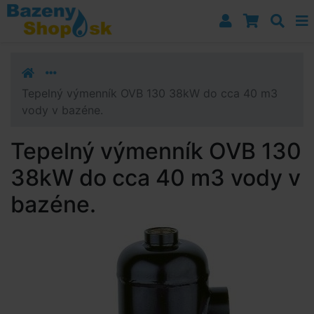
Prejsť k navigácii
Prejsť na obsah
Prejsť k bočnému stĺpci
Klávesové skratky
Tepelný výmenník OVB 130 38kW do cca 40 m3
vody v bazéne.
Tepelný výmenník OVB 130
38kW do cca 40 m3 vody v
bazéne.