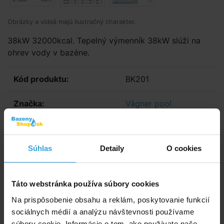
Obrázky a videá majú ilustračný charakter.
38kW 32000kcal. Tepelný výmenník 38kW slúži na
ohrev vody v bazéne.
Kód produktu:
BK201
Značka:
Vágner pool
Dostupnost:
Do 5 dní
Súhlas
Detaily
O cookies
Sledovať dostupnost
428,30 EUR
348,21 EUR bez DPH
Táto webstránka používa súbory cookies
Na prispôsobenie obsahu a reklám, poskytovanie funkcií
sociálnych médií a analýzu návštevnosti používame
Do košíka
súbory cookie. Informácie o tom, ako používate naše