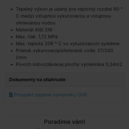
Tepelný výkon je udaný pre teplotný rozdiel 60 °
C medzi vstupnou vykurovacou a vstupnou
ohrievanou vodou
Materiál AISI 316
Max. tlak. 1,72 MPa
Max. teplota 208 ° C vo vykurovacom systéme
Prietok vykurovacia/oh­rievaná voda: 27/200
l/min
Povrch odovzdávacej plochy výmenníka 0,34m2
Dokumenty na stiahnutie
Prospekt tepelné výmenníky OVB
Poradíme vám!