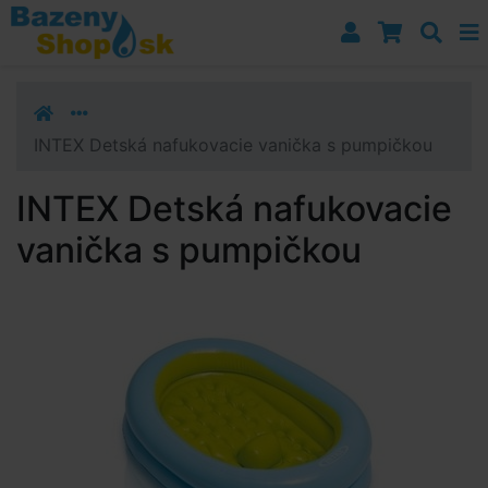
Prejsť k navigácii
Prejsť na obsah
Prejsť k bočnému stĺpci
Klávesové skratky
INTEX Detská nafukovacie vanička s pumpičkou
INTEX Detská nafukovacie
vanička s pumpičkou