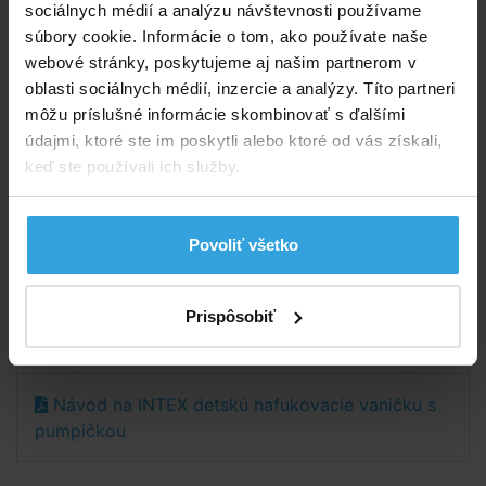
Spýtajte sa predavača
sociálnych médií a analýzu návštevnosti používame
súbory cookie. Informácie o tom, ako používate naše
Podrobný popis
webové stránky, poskytujeme aj našim partnerom v
oblasti sociálnych médií, inzercie a analýzy. Títo partneri
Podrobný popis
môžu príslušné informácie skombinovať s ďalšími
údajmi, ktoré ste im poskytli alebo ktoré od vás získali,
Nafukovacie detská vanička s nafukovacím dnom,
keď ste používali ich služby.
vankúšikom a ručné pumpičkou.
Vaničku možno použiť aj ako provizórne cestovné
postieľku.
Povoliť všetko
Rozmery:
86 × 64 × 23 cm.
Prispôsobiť
Dokumenty na stiahnutie
Návod na INTEX detskú nafukovacie vaničku s
pumpičkou