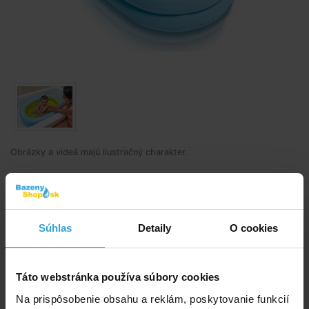
Obrázky a videá majú ilustračný charakter.
Nafukovacie detská vanička / postieľka.
Kód produktu:
BK2982
Súhlas
Detaily
O cookies
Značka:
INTEX
Táto webstránka používa súbory cookies
Dostupnost:
Prodej ukončen
Na prispôsobenie obsahu a reklám, poskytovanie funkcií