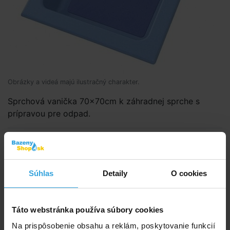
Obrázky a videá majú ilustračný charakter.
Sprchová vanička 70x70cm k záhradnej sprche s
prípravou pre odpad.
Kód produktu:
BK2312
Značka:
Vágner pool
Súhlas
Detaily
O cookies
Dostupnost:
Na objednávku
Táto webstránka používa súbory cookies
Sledovať dostupnost
Na prispôsobenie obsahu a reklám, poskytovanie funkcií