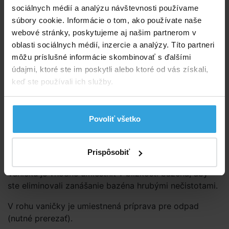
sociálnych médií a analýzu návštevnosti používame
470,80 EUR
382,76 EUR bez DPH
súbory cookie. Informácie o tom, ako používate naše
webové stránky, poskytujeme aj našim partnerom v
oblasti sociálnych médií, inzercie a analýzy. Títo partneri
Do košíka
môžu príslušné informácie skombinovať s ďalšími
údajmi, ktoré ste im poskytli alebo ktoré od vás získali,
Spýtajte sa predavača
keď ste používali ich služby.
Podrobný popis
Povoliť všetko
Podrobný popis
Sprchová vanička 70 × 70cm pre záhradné sprchy zo
sklolaminátu.
Prispôsobiť
Vaničku je vhodné umiestniť v blízkosti bazéna, aby
ste eliminovali zanášanie bazéna hrubými nečistotami.
V rohu vaničky je umiestnená príprava pre odpad
(nutné prerezať).