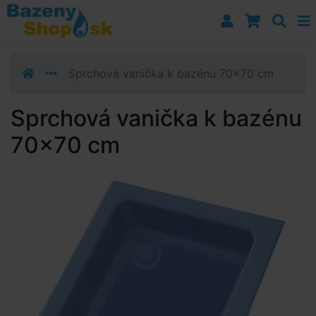
Prejsť k navigácii
Prejsť na obsah
Prejsť k bočnému stĺpci
Klávesové skratky
Sprchová vanička k bazénu 70x70 cm
Sprchová vanička k bazénu
70x70 cm