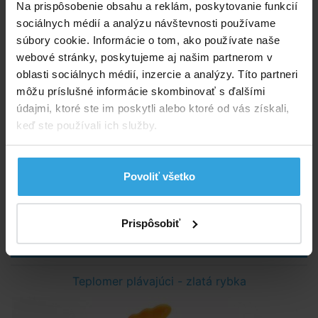
Na prispôsobenie obsahu a reklám, poskytovanie funkcií
sociálnych médií a analýzu návštevnosti používame
súbory cookie. Informácie o tom, ako používate naše
webové stránky, poskytujeme aj našim partnerom v
oblasti sociálnych médií, inzercie a analýzy. Títo partneri
môžu príslušné informácie skombinovať s ďalšími
údajmi, ktoré ste im poskytli alebo ktoré od vás získali,
keď ste používali ich služby.
Plávajúci teplomer - veľryba na meranie teploty vody v bazéne.
Skladom > 5 ks
Povoliť všetko
v stredu u vás
5,00 EUR
Prispôsobiť
do košíka
Teplomer plávajúci - zlatá rybka