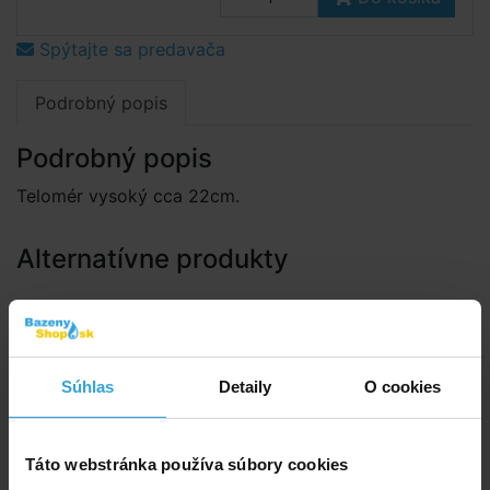
Spýtajte sa predavača
Podrobný popis
Podrobný popis
Telomér vysoký cca 22cm.
Alternatívne produkty
Teplomer plávajúci - veľryba
Súhlas
Detaily
O cookies
Táto webstránka používa súbory cookies