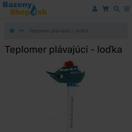
Prejsť k navigácii
Prejsť na obsah
Prejsť k bočnému stĺpci
Klávesové skratky
Teplomer plávajúci - loďka
Teplomer plávajúci - loďka