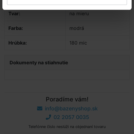
Tvar:
na mieru
Farba:
modrá
Hrúbka:
180 mic
Dokumenty na stiahnutie
Poradíme vám!
info@bazenyshop.sk
02 2057 0035
Telefónne číslo neslúži na objednaní tovaru