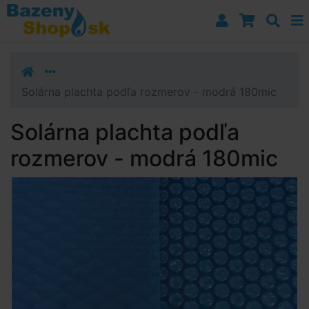
Prejsť k navigácii
Prejsť na obsah
Prejsť k bočnému stĺpci
Klávesové skratky
Solárna plachta podľa rozmerov - modrá 180mic
Solárna plachta podľa
rozmerov - modrá 180mic