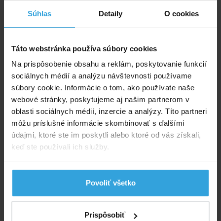
Do košíka
Súhlas
Detaily
O cookies
Spýtajte sa predavača
Táto webstránka používa súbory cookies
Podrobný popis
Na prispôsobenie obsahu a reklám, poskytovanie funkcií
sociálnych médií a analýzu návštevnosti používame
Podrobný popis
súbory cookie. Informácie o tom, ako používate naše
Farba modrá. Pošlite nám tvar a rozmery bazéna a
webové stránky, poskytujeme aj našim partnerom v
obratom dostanete kalkuláciu na bazénovú plachtu.
oblasti sociálnych médií, inzercie a analýzy. Títo partneri
Bublinková solárna plachta pláva na hladine, ohrieva
môžu príslušné informácie skombinovať s ďalšími
vodu a udržuje teplotu, čiastočne kryje proti spadu
údajmi, ktoré ste im poskytli alebo ktoré od vás získali,
nečistôt. Solárna plachta je vyrobená z bublinkovej
keď ste používali ich služby.
polyetylénovej tepelnoizolačnej plachty. Sila plachty
180 mic. Solárne plachty sú zvárané z pásov o šírke
160 cm.
Povoliť všetko
Rozmerová odchýlka ±5%
Prispôsobiť
Parametry