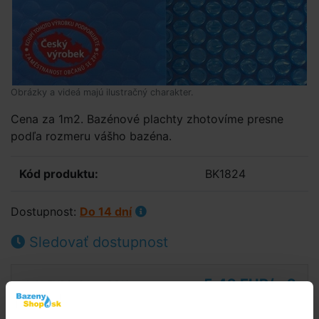
Obrázky a videá majú ilustračný charakter.
Cena za 1m2. Bazénové plachty zhotovíme presne
podľa rozmeru vášho bazéna.
Kód produktu:
BK1824
Dostupnost:
Do 14 dní
Sledovať dostupnost
5,42 EUR/m2
4,41 EUR/m2 bez DPH