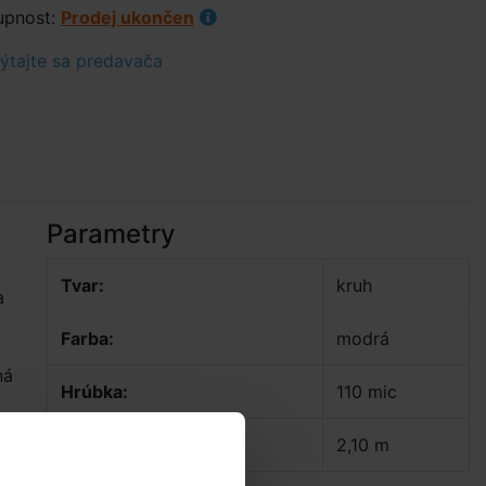
upnost:
Prodej ukončen
tajte sa predavača
Parametry
Tvar:
kruh
a
Farba:
modrá
ná
Hrúbka:
110 mic
Priemer plachty:
2,10 m