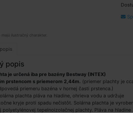
Dost
Spý
 majú ilustračný charakter.
popis
ý popis
chta je určená iba pre bazény Bestway (INTEX)
ím prstencom s priemerom 2,44m.
(priemer plachty je cc
povedá priemeru bazéna v hornej časti prstenca.)
olárna plachta pláva na hladine, ohrieva vodu a udržuje
stočne kryje proti spadu nečistôt. Solárna plachta je vyrobe
j polyetylénovej tepelnoizolačnej plachty. Pláva na hladine
ami dole. Bublinky pôsobia pri slnečnom žiarení ako
m zvyšujú teplotu vody. Hrúbka plachty 110 mic. Povolená
dchýlka ± 5 %