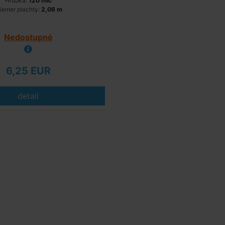
Hrúbka:
120 mic
iemer plachty:
2,06 m
Nedostupné
6,25 EUR
detail