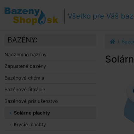
Prejsť k navigácii
Prejsť na obsah
Všetko pre Váš ba
Prejsť k bočnému stĺpci
Klávesové skratky
BAZÉNY:
Bazén
Nadzemné bazény
Solár
Zapustené bazény
Bazénová chémia
Bazénové filtrácie
Bazénové príslušenstvo
Solárne plachty
Krycie plachty