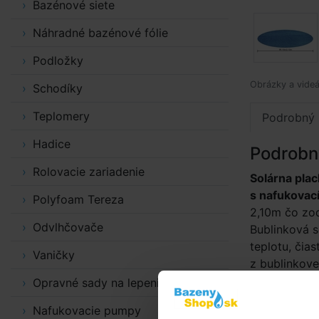
Bazénové siete
Náhradné bazénové fólie
Podložky
Obrázky a videá
Schodíky
Teplomery
Podrobný 
Hadice
Podrobn
Rolovacie zariadenie
Solárna pla
s nafukovac
Polyfoam Tereza
2,10m čo zod
Odvlhčovače
Bublinková s
teplotu, čia
Vaničky
z bublinkove
vody bublink
Opravné sady na lepenie
šošovky a tý
Nafukovacie pumpy
rozmerová o