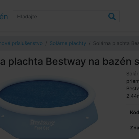
zén
ové príslušenstvo
Solárne plachty
Solárna plachta Be
na plachta Bestway na bazén 
Solár
priem
Best
2,44
Kód
Zna