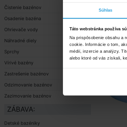
Čistenie bazénov
Súhlas
Alternat
Osadenie bazéna
Solárna p
Táto webstránka používa sú
Ohrievače vody
p
Na prispôsobenie obsahu a r
Náhradné diely
cookie. Informácie o tom, ak
Sprchy
médií, inzercie a analýzy. Tí
alebo ktoré od vás získali, ke
Vírivé bazény
Zastrešenie bazénov
Odzimovanie bazénov
Zazimovanie bazénov
ZÁBAVA:
Detské bazéniky