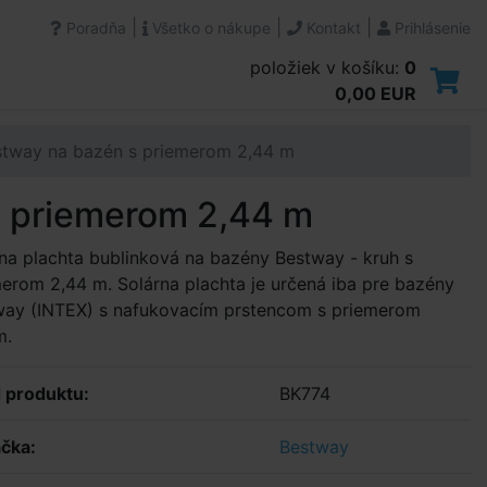
|
|
|
Poradňa
Všetko o nákupe
Kontakt
Prihlásenie
položiek v košíku:
0
0,00 EUR
stway na bazén s priemerom 2,44 m
s priemerom 2,44 m
na plachta bublinková na bazény Bestway - kruh s
erom 2,44 m. Solárna plachta je určená iba pre bazény
way (INTEX) s nafukovacím prstencom s priemerom
m.
 produktu:
BK774
čka:
Bestway