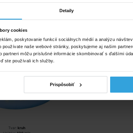
Detaily
ívne produkty
lachta na bazén INTEX s
bory cookies
riemerom 2,44 m
eklám, poskytovanie funkcií sociálnych médií a analýzu návšte
o používate naše webové stránky, poskytujeme aj našim partner
to partneri môžu príslušné informácie skombinovať s ďalšími údaj
ď ste používali ich služby.
Prispôsobiť
Tvar:
kruh