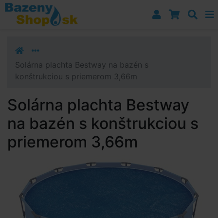
Prejsť k navigácii
Prejsť na obsah
Prejsť k bočnému stĺpci
Klávesové skratky
Solárna plachta Bestway na bazén s
konštrukciou s priemerom 3,66m
Solárna plachta Bestway
na bazén s konštrukciou s
priemerom 3,66m