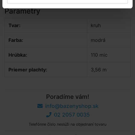
Parametry
Tvar:
kruh
Farba:
modrá
Hrúbka:
110 mic
Priemer plachty:
3,56 m
Poradíme vám!
info@bazenyshop.sk
02 2057 0035
Telefónne číslo neslúži na objednaní tovaru