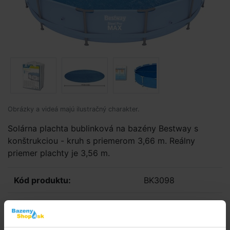
Obrázky a videá majú ilustračný charakter.
Solárna plachta bublinková na bazény Bestway s
konštrukciou - kruh s priemerom 3,66 m. Reálny
priemer plachty je 3,56 m.
Kód produktu:
BK3098
Značka:
Bestway