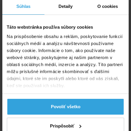
Dostupnost:
Prodej ukončen
Súhlas
Detaily
O cookies
Spýtajte sa predavača
Táto webstránka používa súbory cookies
Podrobný popis
Na prispôsobenie obsahu a reklám, poskytovanie funkcií
Podrobný popis
sociálnych médií a analýzu návštevnosti používame
súbory cookie. Informácie o tom, ako používate naše
Solárna plachta je určená iba pre bazény Bestway
webové stránky, poskytujeme aj našim partnerom v
(INTEX) s konštrukciou s priemerom 3,66m. (priemer
oblasti sociálnych médií, inzercie a analýzy. Títo partneri
plachty je cca 3,56m čo zodpovedá priemeru bazéna
môžu príslušné informácie skombinovať s ďalšími
v hornej časti bazéna.) Po úprave možno použiť aj pre
údajmi, ktoré ste im poskytli alebo ktoré od vás získali,
bazény s nafukovacím golierom. Bublinková solárna
keď ste používali ich služby.
plachta pláva na hladine, ohrieva vodu a udržuje
teplotu, čiastočne kryje proti spadu nečistôt. Solárna
plachta je vyrobená z bublinkovej polyetylénovej
Povoliť všetko
tepelnoizolačnej plachty. Pláva na hladine vody
bublinkami dole. Bublinky pôsobia pri slnečnom žiarení
ako šošovky a tým zvyšujú teplotu vody. Hrúbka
Prispôsobiť
plachty 110 mic. Povolená rozmerová odchýlka ± 5 %