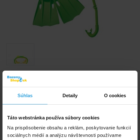
Obrázky a videá majú ilustračný charakter.
Potápačská sada pre deti.
Súhlas
Detaily
O cookies
Kód produktu:
BK2974
Táto webstránka používa súbory cookies
Značka:
INTEX
Na prispôsobenie obsahu a reklám, poskytovanie funkcií
Dostupnost:
Prodej ukončen
sociálnych médií a analýzu návštevnosti používame