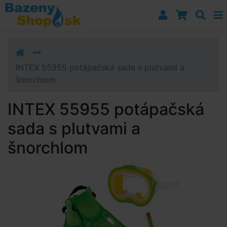
Prejsť k navigácii
Prejsť na obsah
Prejsť k bočnému stĺpci
Klávesové skratky
INTEX 55955 potápačská sada s plutvami a
šnorchlom
INTEX 55955 potápačská
sada s plutvami a
šnorchlom