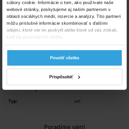
súbory cookie. Informácie o tom, ako používate naše
Spýtajte sa predavača
webové stránky, poskytujeme aj našim partnerom v
oblasti sociálnych médií, inzercie a analýzy. Títo partneri
Podrobný popis
môžu príslušné informácie skombinovať s ďalšími
údajmi, ktoré ste im poskytli alebo ktoré od vás získali,
Podrobný popis
keď ste používali ich služby.
Zelená potápačská sada pre deti obsahuje okuliare,
šnorchel a plutvy. Páska na utiahnutie okuliarov.
Povoliť všetko
Vhodné pre deti od 8 rokov.
Plutvy vo veľkosti 5-8
Prispôsobiť
Parametry
Typ:
set
Poradíme vám!