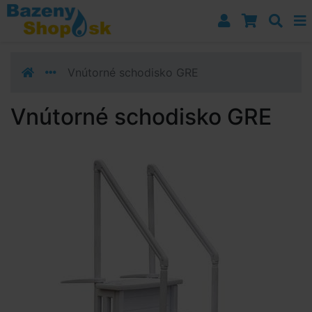
Prejsť k navigácii
Prejsť na obsah
Prejsť k bočnému stĺpci
Klávesové skratky
Vnútorné schodisko GRE
Vnútorné schodisko GRE