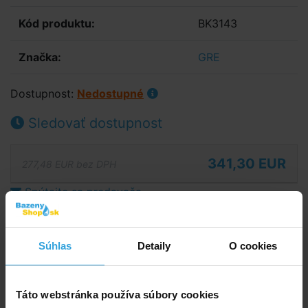
Kód produktu:
BK3143
Značka:
GRE
Dostupnost:
Nedostupné
Sledovať dostupnost
341,30 EUR
277,48 EUR bez DPH
Spýtajte sa predavača
Podrobný popis
Súhlas
Detaily
O cookies
Podrobný popis
Vnútorné štvorstupňové schodisko pre zapustené
Táto webstránka používa súbory cookies
bazény s madlom po oboch stranách vhodné na