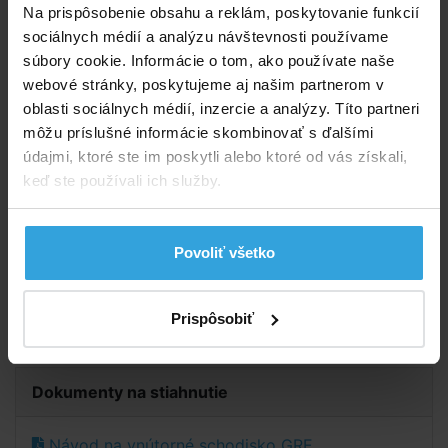
dodatočnú montáž. Široké schody s protišmykovým
Na prispôsobenie obsahu a reklám, poskytovanie funkcií
povrchom sa postarajú o bezpečný vstup a výstup
sociálnych médií a analýzu návštevnosti používame
z vášho bazéna. Súčasťou schodiska sú závažia, ktoré
súbory cookie. Informácie o tom, ako používate naše
sa plnia pieskom.
webové stránky, poskytujeme aj našim partnerom v
oblasti sociálnych médií, inzercie a analýzy. Títo partneri
Vhodné pre bazény s výškou bočnej steny od 120 do
môžu príslušné informácie skombinovať s ďalšími
145 cm. Celková výška je cca 206 cm.
Max. nosnosť
údajmi, ktoré ste im poskytli alebo ktoré od vás získali,
do 120 kg.
keď ste používali ich služby.
Na zaťaženie schodiska je potrebných cca 23 kg
piesku. Nie je súčasťou balenia, treba dokúpiť zvlášť!
Povoliť všetko
Parametry
Prispôsobiť
Max. nosnosť:
120 kg
Dokumenty na stiahnutie
Návod na vnútorné schodisko GRE