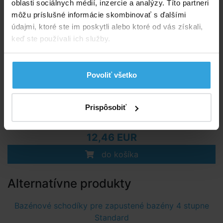
oblasti sociálnych médií, inzercie a analýzy. Títo partneri
môžu príslušné informácie skombinovať s ďalšími
údajmi, ktoré ste im poskytli alebo ktoré od vás získali,
keď ste používali ich služby.
Povoliť všetko
Skladom > 20 ks
Prispôsobiť
v utorok u vás
12,46 EUR
do košíka
Alternatívne produkty
Bazénové schodíky pre zapustené bazény 4 stupne
Standard