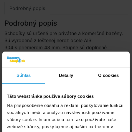
Podrobný popis
Podrobný popis
Schodíky sú určené pre privátne a komerčné bazény.
Sú vyrobené z leštenej nerez ocele AISI
304 s priemerom 43 mm. Stupne sú doplnené
protišmykové nášľapy. Kotvenie sa dodáva s puzdrom
a svorkou na uzemnenie.** POZOR schodíky nie sú
vhodné pre bazény so slanou vodou. Verziu schodíkov
Súhlas
Detaily
O cookies
vhodných pre slanú vodu je možné dodať za
príplatok** Oporné kĺby (zakončenie schodíkov pod
vodou) nie sú súčasťou balenia – dokupujú sa zvlášť.
Táto webstránka používa súbory cookies
Doporučené príslušenstvo (1)
Na prispôsobenie obsahu a reklám, poskytovanie funkcií
sociálnych médií a analýzu návštevnosti používame
súbory cookie. Informácie o tom, ako používate naše
Oporný kĺb k rebríku - 1 ks
webové stránky, poskytujeme aj našim partnerom v