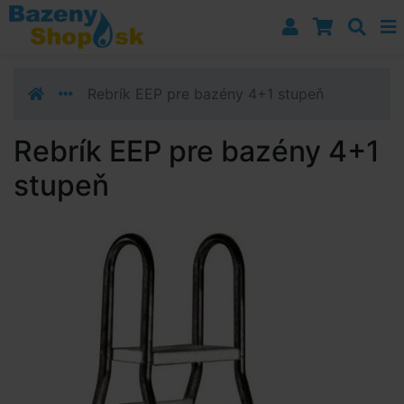
Prejsť k navigácii
Prejsť na obsah
Prejsť k bočnému stĺpci
Klávesové skratky
Rebrík EEP pre bazény 4+1 stupeň
Rebrík EEP pre bazény 4+1
stupeň