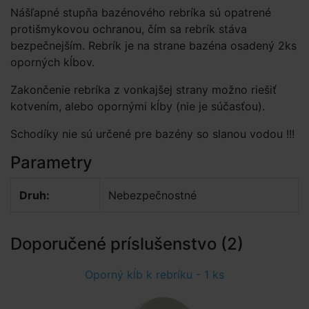
Nášľapné stupňa bazénového rebríka sú opatrené
protišmykovou ochranou, čím sa rebrík stáva
bezpečnejším. Rebrík je na strane bazéna osadený 2ks
oporných kĺbov.
Zakončenie rebríka z vonkajšej strany možno riešiť
kotvením, alebo opornými kĺby (nie je súčasťou).
Schodíky nie sú určené pre bazény so slanou vodou !!!
Parametry
Druh:
Nebezpečnostné
Doporučené príslušenstvo (2)
Oporný kĺb k rebríku - 1 ks