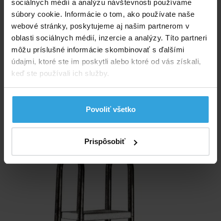
sociálnych médií a analýzu návštevnosti používame
súbory cookie. Informácie o tom, ako používate naše
Skladom > 10 ks
webové stránky, poskytujeme aj našim partnerom v
v utorok u vás
oblasti sociálnych médií, inzercie a analýzy. Títo partneri
môžu príslušné informácie skombinovať s ďalšími
10,83 EUR
údajmi, ktoré ste im poskytli alebo ktoré od vás získali,
keď ste používali ich služby.
do košíka
Alternatívne produkty
Povoliť všetko
Rebrík EEP pre bazény 3+1 stupeň
Prispôsobiť