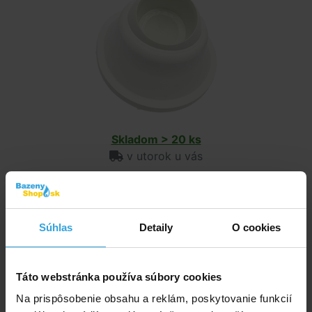
Skladom > 20 ks
v utorok u vás
12,46 EUR
do košíka
Súhlas
Detaily
O cookies
Kotvenie – plastové púzdro – 1 ks
Táto webstránka používa súbory cookies
Na prispôsobenie obsahu a reklám, poskytovanie funkcií