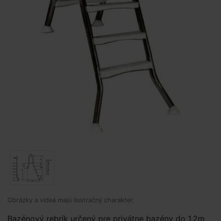
Obrázky a videá majú ilustračný charakter.
Bazénový rebrík určený pre privátne bazény do 1,2m